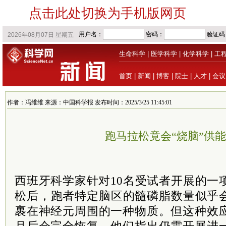
点击此处切换为手机版网页
生命科学
|
医学科学
|
化学科学
|
工
首页
|
新闻
|
博客
|
院士
|
人才
|
会议
作者：冯维维 来源：中国科学报 发布时间：2025/3/25 11:45:01
跑马拉松竟会“烧脑”供
西班牙科学家针对10名受试者开展的一
松后，跑者特定脑区的髓磷脂数量似乎
裹在神经元周围的一种物质。但这种效