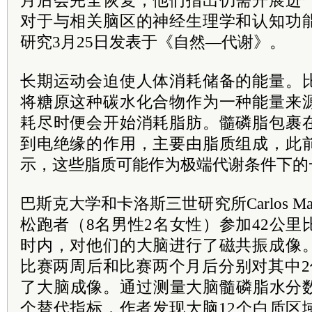
月后会完全恢复，他们指出仍需开展进
对于与相关脑区的神经生理学和认知功
研究3月25日发表于《自然—代谢》。
长期运动会迫使人体消耗储备的能量。
将糖原这种碳水化合物作为一种能量来
耗尽时便会开始消耗脂肪。髓磷脂包裹
到电绝缘的作用，主要由脂质组成，此
示，这些脂质可能作为
极端
代谢条件下的
巴斯克大学和卡洛斯三世研究所Carlos Ma
松跑者（8名男性2名女性）参加42公里
时内，对他们的大脑进行了磁共振成像
比赛两周后和比赛两个月后分别对其中2
了大脑成像。通过测量大脑髓磷脂水分
个替代指标，作者发现大脑12个白质区