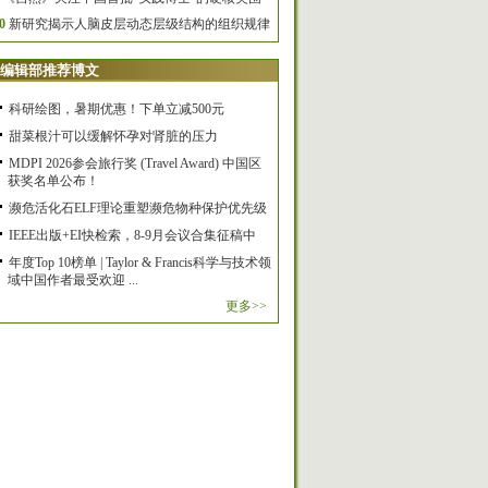
0
新研究揭示人脑皮层动态层级结构的组织规律
编辑部推荐博文
科研绘图，暑期优惠！下单立减500元
甜菜根汁可以缓解怀孕对肾脏的压力
MDPI 2026参会旅行奖 (Travel Award) 中国区
获奖名单公布！
濒危活化石ELF理论重塑濒危物种保护优先级
IEEE出版+EI快检索，8-9月会议合集征稿中
年度Top 10榜单 | Taylor & Francis科学与技术领
域中国作者最受欢迎 ...
更多>>