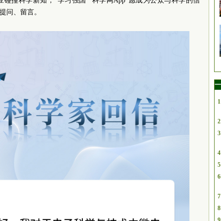
碰撞科学新知，“学习强国”“科学网App”愿成为公众与科学的信
序提问、留言。
一
1
2
3
4
5
6
7
8
9