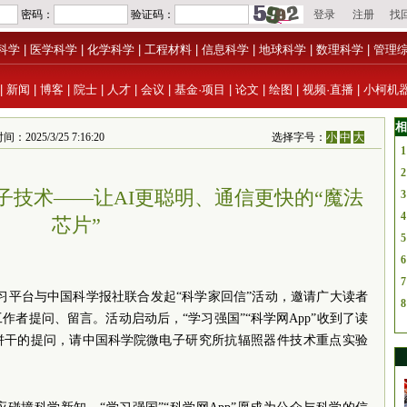
科学
|
医学科学
|
化学科学
|
工程材料
|
信息科学
|
地球科学
|
数理科学
|
管理
|
新闻
|
博客
|
院士
|
人才
|
会议
|
基金·项目
|
论文
|
绘图
|
视频·直播
|
小柯机
相
5/3/25 7:16:20
选择字号：
小
中
大
1
2
子技术——让AI更聪明、通信更快的“魔法
3
4
芯片”
5
6
7
”学习平台与中国科学报社联合发起“科学家回信”活动，邀请广大读者
8
者提问、留言。活动启动后，“学习强国”“科学网App”收到了读
饼干的提问，请中国
科学院
微电子研究所抗辐照器件技术重点实验
。