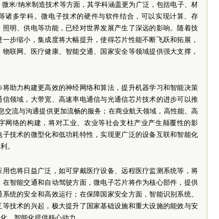
、微米/纳米制造技术等方面，其学科涵盖更为广泛，包括电子、材
等诸多学科。微电子技术的硬件与软件结合，可以实现计算、存
、照明、供电等功能，已经对世界发展产生了深远的影响。随着技
进一步缩小，集成度将大幅提升，使得芯片性能不断飞跃和拓展，
、物联网、医疗健康、智能交通、国家安全等领域提供强大支撑，
步将助力构建更高效的神经网络和算法，提升机器学习和智能决策
通信领域，大带宽、高速率电通信与光通信芯片技术的进步可以推
类信息交流与沟通提供更加流畅的服务；在商业航天领域，高性能、高
字网络的构建，将对工业、农业等社会支柱产业产生颠覆性的影
电子技术的微型化和低功耗特性，实现更广泛的设备互联和智能化
便利。
应用也将日益广泛，如可穿戴医疗设备、远程医疗监测系统等，将
。在智能交通和自动驾驶方面，微电子芯片将作为核心部件，提供
通系统的安全和高效运行；在保障国家安全方面，智能识别系统、
互等技术的兴起，极大提升了国家基础设施和重大设施的能效与安
息化、智能化提供核心动力。