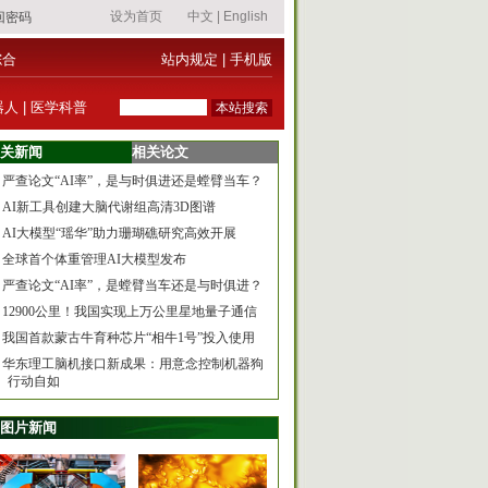
综合
站内规定
|
手机版
器人
|
医学科普
关新闻
相关论文
严查论文“AI率”，是与时俱进还是螳臂当车？
AI新工具创建大脑代谢组高清3D图谱
AI大模型“瑶华”助力珊瑚礁研究高效开展
全球首个体重管理AI大模型发布
严查论文“AI率”，是螳臂当车还是与时俱进？
12900公里！我国实现上万公里星地量子通信
我国首款蒙古牛育种芯片“相牛1号”投入使用
华东理工脑机接口新成果：用意念控制机器狗
行动自如
图片新闻