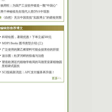
杨周旺：为国产工业软件锻造一颗“中国心”
两个神秘祖先在现代人类DNA中现形
0
《自然》关注中国首批“实践博士”的硬核突围
编辑部推荐博文
科研绘图，暑期优惠！下单立减500元
MDPI Books 图书类型介绍 (三)
广泛使用的聚乙烯塑料可能会损害你的肝脏
波尔图：杜罗河畔的惊魂与治愈
塑造欧洲近代植物学格局的马德里皇家植物园
里程碑式园长
SCI投稿新消息：APC支付服务再升级！
更多>>