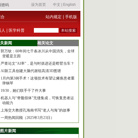
综合
站内规定
|
手机版
器人
|
医学科普
关新闻
相关论文
郭万钦：60年间七千条冰川从中国消失，全球
变暖是主因
严查论文“AI率”，是与时俱进还是螳臂当车？
AI新工具创建大脑代谢组高清3D图谱
1月内第3例手术！这项技术有望让瘫痪患者重
弹钢琴
19/30，她们联手干了件大事
机器人与“脊髓假体”无缝集成，可恢复患者运
动能力
上海交大教授孔海南书写“老人与海”的故事
一周热闻回顾（2025年3月23日）
图片新闻