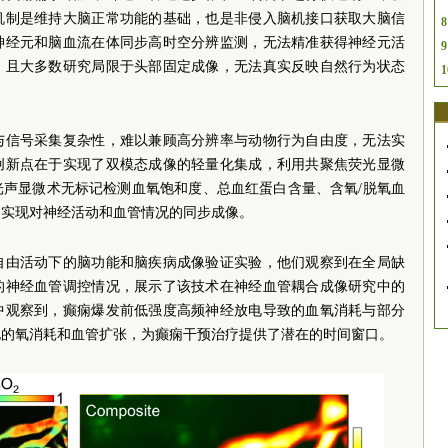
机制是维持大脑正常功能的基础，也是非侵入脑机接口获取大脑信
8
神经元和脑血流在体同步高时空分辨监测，无法精准获得神经元活
9
；且大多数研究局限于头部固定成像，无法真实反映自然行为状态
1
与信号采集复杂性，难以兼顾高分辨率与动物行为自由度，无法实
创新点在于实现了双模态成像的轻量化集成，利用共聚焦荧光显微
光声显微术无标记检测血氧饱和度、总血红蛋白含量、含氧/脱氧血
，实现对神经活动和血管情况的同步成像。
自由活动下的脑功能和脑疾病成像验证实验，他们观察到在全局缺
的神经血管调控情况，展示了该技术在神经血管耦合成像研究中的
中观察到，癫痫爆发前低强度高频神经放电导致的血氧消耗与部分
电的氧消耗和血管扩张，为癫痫干预治疗提供了潜在的时间窗口。