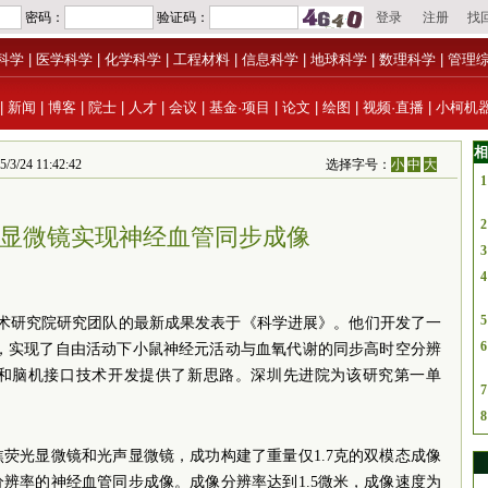
科学
|
医学科学
|
化学科学
|
工程材料
|
信息科学
|
地球科学
|
数理科学
|
管理
|
新闻
|
博客
|
院士
|
人才
|
会议
|
基金·项目
|
论文
|
绘图
|
视频·直播
|
小柯机
相
 11:42:42
选择字号：
小
中
大
1
2
戴式显微镜实现神经血管同步成像
3
4
5
术研究院研究团队的最新成果发表于《科学进展》。他们开发了一
6
镜，实现了自由活动下小鼠神经元活动与血氧代谢的同步高时空分辨
和脑机接口技术开发提供了新思路。深圳先进院为该研究第一单
7
8
荧光显微镜和光声显微镜，成功构建了重量仅1.7克的双模态成像
辨率的神经血管同步成像。成像分辨率达到1.5微米，成像速度为