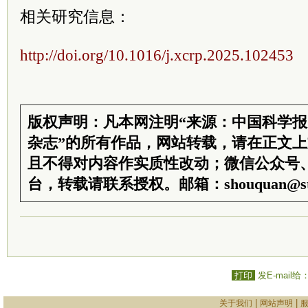
相关研究信息：
http://doi.org/10.1016/j.xcrp.2025.102453
版权声明：凡本网注明“来源：中国科学
杂志”的所有作品，网站转载，请在正文
且不得对内容作实质性改动；微信公众号
台，转载请联系授权。邮箱：shouquan@sti
打印
发E-mail给
|
|
关于我们
网站声明