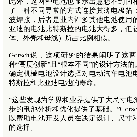
此外，这两种电池也显示出意想不到的
了一种不同寻常的方式连接其薄电极箔
波焊接，后者是业内许多其他电池使用
亚迪的电池比特斯拉的电池大得多，但
体、外壳和母线）所占比例相似。
Gorsch说，这项研究的结果阐明了
种“高度创新”且“根本不同”的设计方法
确定机械电池设计选择对电动汽车电池
特斯拉和比亚迪电池的寿命。
“这些发现为学界和业界提供了大尺寸电
步的电池分析和优化提供了基础。”Gors
以帮助电池开发人员在决定设计、尺寸
的选择。