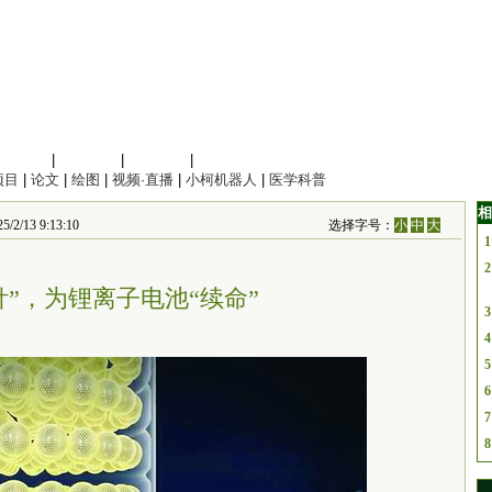
信息科学
|
地球科学
|
数理科学
|
管理综合
项目
|
论文
|
绘图
|
视频·直播
|
小柯机器人
|
医学科普
相
/13 9:13:10
选择字号：
小
中
大
1
2
针”，为锂离子电池“续命”
3
4
5
6
7
8