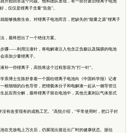
，高悦就开始回答这个问题。他和团队发现，有一部分废旧锂离子电池
好，仅仅是锂离子含量“告急”。
就能够挽救生命。对锂离子电池而言，把缺失的“能量之源”锂离子
方法，最终想出了一个绝佳方案。
键步骤——利用注液针，将电解液注入包含正负极以及隔膜的电池
中会添加少量锂离子。
液补一些锂离子，高悦将这个过程形容为“打一针”。
科学系博士生陈舒拿着一个圆柱锂离子电池向《中国科学报》记者
着一根细细的白色导管，把锂载体分子和电解液一起从一侧导管注
发生反应而分解，最终锂离子留在电池中，其他元素则以气体形式
并没有改变现有的成熟工艺。”高悦介绍，“平常使用时，把口子封
电池在充放电上万次后，仍展现出接近出厂时的健康状态。据估