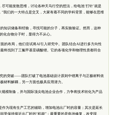
，尽可能发散思维，讨论各种天马行空的想法，给电池‘打针’就是
，“我们的一大特点是交叉，大家有着不同的学科背景，能够在思维
有的知识储备和经验，寻找可能的分子，再实验验证。然而，这种
量的化合物分子时，显得力不从心。
方面的布局，他们尝试将AI引入研究中。团队结合AI进行多方向性
，最终找到了三氟甲基亚磺酸锂。它的各项化学和物理性质都符合
研究的突破——团队打破了电池基础设计原则中锂离子与正极材料依
电极材料解耦，另一方面也极具应用潜力。
大规模制备，并与国际顶尖电池企业合作，力争将技术转化为产品
是作为现有生产工艺的辅助，增加电池出厂时的容量；其次是延长
间里保持接近出厂时的“机能”；最重要的是电池修复，改变现