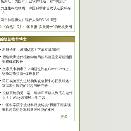
杨周旺：为国产工业软件锻造一颗“中国心”
力直接构成物质！中国科学家首次认证胶球存
在
两个神秘祖先在现代人类DNA中现形
0
《自然》关注中国首批“实践博士”的硬核突围
编辑部推荐博文
科研绘图，暑期优惠！下单立减500元
塑造欧洲近代植物学格局的马德里皇家植物园
里程碑式园长
文章又卡初审了？问题也许在Cover Letter上，
这份写作指南+模板拿好！
甬江实验室先进结构陶瓷创新中心团队综述：
室温塑性陶瓷的兴起与研究进 ...
投稿系统的另一端，编辑和审稿人到底在做什
么？丨Wiley暑期线上学习营
中国科学院宁波材料所虞锦洪: 界面工程实现
兼具超高热导率和透波性能的柔性 ...
更多>>