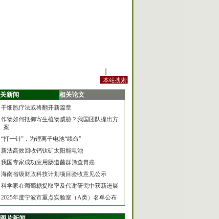
站内规定
|
手机版
关新闻
相关论文
干细胞疗法或将翻开新篇章
作物如何抵御寄生植物威胁？我国团队提出方
案
“打一针”，为锂离子电池“续命”
新法高效回收钙钛矿太阳能电池
我国专家成功应用肠道菌群筛查胃癌
海南省级财政科技计划项目验收意见公示
科学家在葡萄糖提取率及代谢研究中获新进展
2025年度宁波市重点实验室（A类）名单公布
图片新闻