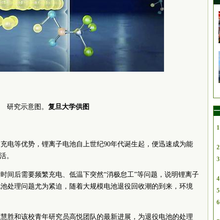
研究示意图。
复旦大学供图
一
1
充电等优势，锂离子电池自上世纪90年代诞生起，便迅速成为能
2
生活。
3
时间后需要频繁充电、低温下突然“消极怠工”等问题，说明锂离子
4
电池处理问题尤为紧迫，随着大规模电池退役回收潮的到来，环境
5
6
彭慧胜和该校青年研究员高悦团队的最新进展，为退役电池的处理