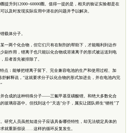
0圈提升到12000~60000圈。值得一提的是，相关的验证实验都是在
此可以及时发现实际应用中潜在的问题并予以解决。
的锂载体分子。
是某一两个化合物，但它们只有在制剂的帮助下，才能顺利到达作
减少副作用，锂离子也只能以化合物或溶液离子的形式被运送到电
分，后者首先被排除了。
个特点：能够把锂离子留下、完全兼容电池的生产和使用过程、加
陈舒解释说，“这就要求分子以化合物的形式加进去，并在电池内完
”
计并合成的这种特殊分子——三氟甲基亚磺酸锂。和绝大多数化合
的玻璃容器中。但找到这个“天选”分子，属实让团队师生“牺牲”了
作。研究人员虽然知道分子应该具备哪些特性，却无法锁定具体的
要求就重新假设……这样的循环反复发生。