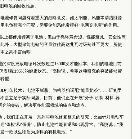
废旧电池的回收难题。
决电池修复问题有着重大的战略意义。如太阳能、风能等清洁能源
用电负荷完全匹配，需要储能系统发挥好“电网充电宝”的作用。
%以上都使用锂离子电池，但由于循环寿命短、性能衰减、安全性等
。此外，大型储能电站的容量往往高达兆瓦时级别甚至更大，所使
成本之高不言而喻。
池的深度充放电循环次数超过15000次才能回本。我们的电池目前
次，仍表现出96%的健康状态。”高悦说，希望这项研究的突破能够帮
源转型。
用3D打印技术让电池不膨胀、为机器狗调配“能量奶茶”……研究团
不是立足于实际问题。目前，他们正在开展“分子-机制-材料-器
研究的突破，解决更多能源领域的痛点和难点。
池，我们正在开展一系列与电池修复相关的研究，比如针对电动车
‘体检’和‘保养’，防止电池性能衰退和出现异常。”高悦说，“我
发一款以生物质为原料的有机电池。”