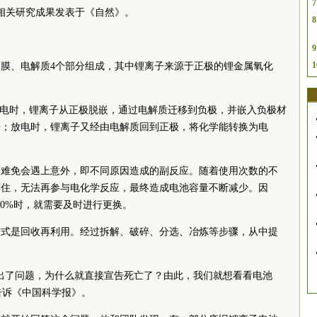
7
，相关研究成果发表于《自然》。
8
9
1
膜、电解质4个部分组成，其中锂离子来源于正极的锂金属氧化
充电时，锂离子从正极脱嵌，通过电解质迁移到负极，并嵌入负极材
来；放电时，锂离子又经由电解质回到正极，将化学能转换为电
子难免会遇上意外，即不同原因造成的副反应。随着使用次数的不
缚住，无法再参与电化学反应，最终造成电池容量不断减少。因
80%时，就需要及时进行更换。
方式是回收再利用。经过拆解、破碎、分选、冶炼等步骤，从中提
。
出了问题，为什么就直接宣告死亡了？由此，我们就想看看电池
告诉《中国科学报》。