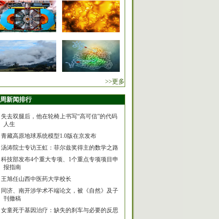
>>更多
周新闻排行
失去双腿后，他在轮椅上书写“高可信”的代码
人生
青藏高原地球系统模型1.0版在京发布
汤涛院士专访王虹：菲尔兹奖得主的数学之路
科技部发布4个重大专项、1个重点专项项目申
报指南
王旭任山西中医药大学校长
同济、南开涉学术不端论文，被《自然》及子
刊撤稿
女童死于基因治疗：缺失的刹车与必要的反思