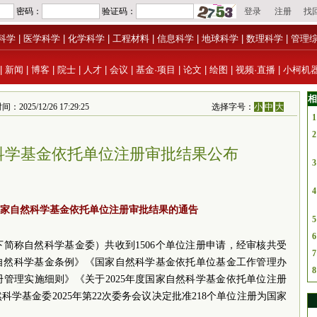
科学
|
医学科学
|
化学科学
|
工程材料
|
信息科学
|
地球科学
|
数理科学
|
管理
|
新闻
|
博客
|
院士
|
人才
|
会议
|
基金·项目
|
论文
|
绘图
|
视频·直播
|
小柯机
相
/12/26 17:29:25
选择字号：
小
中
大
1
2
然科学基金依托单位注册审批结果公布
3
4
年国家自然科学基金依托单位注册审批结果的通告
5
6
下简称自然科学基金委）共收到1506个单位注册申请，经审核共受
7
家自然科学基金条例》《国家自然科学基金依托单位基金工作管理办
8
管理实施细则》《关于2025年度国家自然科学基金依托单位注册
学基金委2025年第22次委务会议决定批准218个单位注册为国家