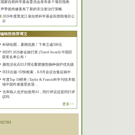
国家自然科学基金委员会发布多个项目指南
声带损伤修复有了新的非注射治疗策略
0
2026年度黑龙江省自然科学基金拟资助项目公
示
编辑部推荐博文
科研绘图，暑期优惠！下单立减500元
MDPI 2026参会旅行奖 (Travel Award) 中国区
获奖名单公布！
濒危活化石ELF理论重塑濒危物种保护优先级
IEEE出版+EI快检索，8-9月会议合集征稿中
年度Top 10榜单 | Taylor & Francis科学与技术领
域中国作者最受欢迎 ...
当审稿人也开始使用AI，同行评议还是同行评
议吗
更多>>
32783