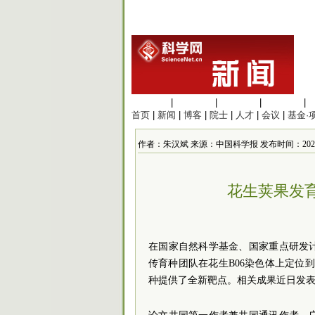
生命科学
|
医学科学
|
化学科学
|
工程材料
|
首页
|
新闻
|
博客
|
院士
|
人才
|
会议
|
基金·
作者：朱汉斌 来源：中国科学报 发布时间：2025/12/1
花生荚果发
在国家自然科学基金、国家重点研发
传育种团队在花生B06染色体上定位
种提供了全新靶点。相关成果近日发