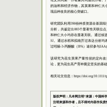
论文共同第一作者兼共同通讯作者、
的油料和经济作物，其荚果和种仁大
现品种改良的核心突破口。
研究团队利用390份种质资源全基因
分析，共鉴定出883个显著性关联位
和种仁大小均存在显著关联。通过候
S1
。通过水稻和拟南芥过表达分析均
过吲哚-3-丙酮酸（IPA）途径参与I
该研究为花生荚果产量性状的定向改
论，更为花生高产育种奠定坚实的基
相关论文信息：https://doi.org/10.1111/tp
版权声明：凡本网注明“来源：中国科
注明来源和作者，且不得对内容作实质