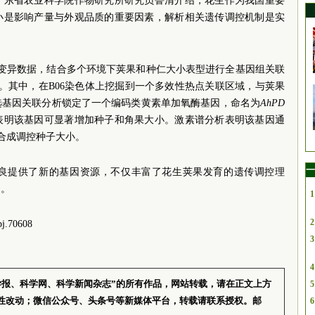
广东省农业科学院作物研究所研究员鲁清介绍，花生作为我国重要
小是影响产量与外观品质的重要因素，解析相关遗传调控机制是实
组变异数据，结合多个环境下荚果和种仁大小表型进行全基因组关联
点。其中，在B06染色体上挖掘到一个多效性热点关联区域，与荚果
选基因关联分析锁定了一个编码类黄素单加氧酶基因，命名为
AhPD
表明该基因可显著增加种子和角果大小。激素谱分析表明该基因通
AA合成调控种子大小。
一
良提供了新的基因资源，不仅丰富了花生荚果发育的遗传调控理
础。
1
2
j.70608
3
4
学报、科学网、科学新闻杂志”的所有作品，网站转载，请在正文上方
5
性改动；微信公众号、头条号等新媒体平台，转载请联系授权。邮
6