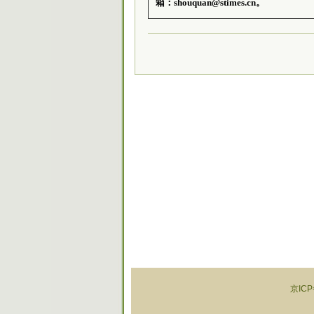
箱：shouquan@stimes.cn。
京ICP