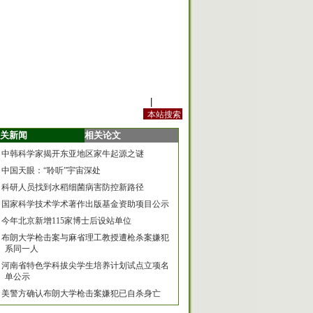
站内规定
|
手机版
关新闻
相关论文
中韩科学家揭开东亚地区家牛起源之谜
中国天眼：“聆听”宇宙深处
科研人员找到水稻细菌病害防控新路径
国家科学技术学术著作出版基金资助项目公示
今年北京新增115家博士后设站单位
布朗大学枪击案与麻省理工教授遭枪杀案嫌犯
系同一人
河南省特色学科拔尖学生培养计划试点立项名
单公示
美警方确认布朗大学枪击案嫌犯已自杀身亡