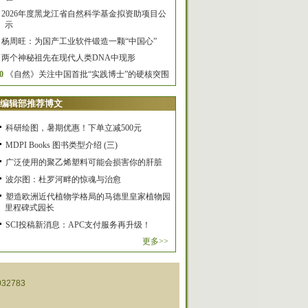
2026年度黑龙江省自然科学基金拟资助项目公
示
杨周旺：为国产工业软件锻造一颗“中国心”
两个神秘祖先在现代人类DNA中现形
0
《自然》关注中国首批“实践博士”的硬核突围
编辑部推荐博文
科研绘图，暑期优惠！下单立减500元
MDPI Books 图书类型介绍 (三)
广泛使用的聚乙烯塑料可能会损害你的肝脏
波尔图：杜罗河畔的惊魂与治愈
塑造欧洲近代植物学格局的马德里皇家植物园
里程碑式园长
SCI投稿新消息：APC支付服务再升级！
更多>>
32783