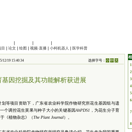
信息科学
|
地球科学
|
数理科学
|
管理综合
项目
|
论文
|
绘图
|
视频·直播
|
小柯机器人
|
医学科普
相
9 15:40:34
选择字号：
小
中
大
1
2
育基因挖掘及其功能解析获进展
3
4
5
6
计划等项目资助下，广东省农业科学院作物研究所花生基因组与遗
到一个调控花生荚果与种子大小的关键基因
AhPDS1
，为花生分子育
7
表于《植物杂志》（
The Plant Journal
）。
8