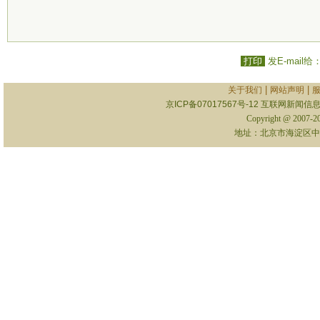
打印
发E-mail给
|
|
关于我们
网站声明
京ICP备07017567号-12
互联网新闻信息服
Copyright @ 2007-
地址：北京市海淀区中关村