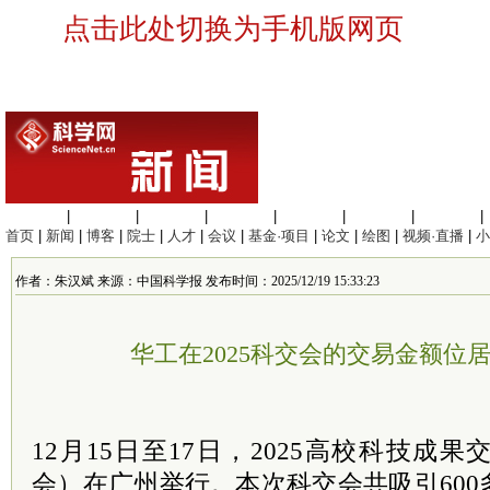
点击此处切换为手机版网页
生命科学
|
医学科学
|
化学科学
|
工程材料
|
信息科学
|
地球科学
|
数理科学
|
首页
|
新闻
|
博客
|
院士
|
人才
|
会议
|
基金·项目
|
论文
|
绘图
|
视频·直播
|
小
作者：朱汉斌 来源：中国科学报 发布时间：2025/12/19 15:33:23
华工在2025科交会的交易金额位
12月15日至17日，2025高校科技成
会）在广州举行。本次科交会共吸引60