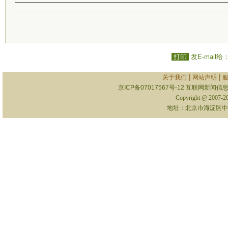
打印
发E-mail给
|
|
关于我们
网站声明
京ICP备07017567号-12
互联网新闻信息服
Copyright @ 2007-
地址：北京市海淀区中关村