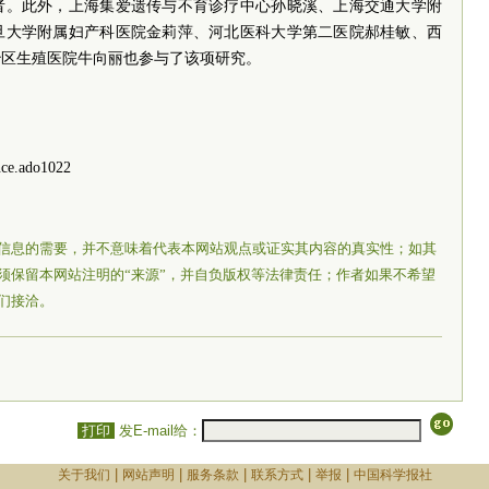
者。此外，上海集爱遗传与不育诊疗中心孙晓溪、上海交通大学附
旦大学附属妇产科医院金莉萍、河北医科大学第二医院郝桂敏、西
治区生殖医院牛向丽也参与了该项研究。
nce.ado1022
信息的需要，并不意味着代表本网站观点或证实其内容的真实性；如其
须保留本网站注明的“来源”，并自负版权等法律责任；作者如果不希望
们接洽。
打印
发E-mail给：
|
|
|
|
|
关于我们
网站声明
服务条款
联系方式
举报
中国科学报社