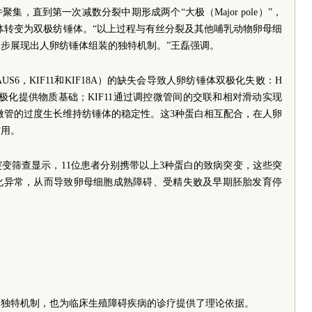
，直到第一次减数分裂中期形成两个“大极（Major pole）”，
体转变为双极纺锤体。“以上过程与有丝分裂及其他哺乳动物卵母细
步展现出人卵纺锤体组装的独特机制。”王磊强调。
S6，KIF11和KIF18A）的缺失会导致人卵纺锤体双极化失败：H
极化提供物质基础；KIF11通过调控微管间的交联和相对滑动实现
制微管的过度生长维持纺锤体的稳定性。这3种蛋白相互配合，在人卵
作用。
变筛查显示，11位患者分别携带以上3种蛋白的致病突变，这些突
化异常，从而导致卵母细胞成熟障碍、受精失败及早期胚胎发育停
的独特机制，也为临床生殖障碍疾病的诊疗提供了理论依据。