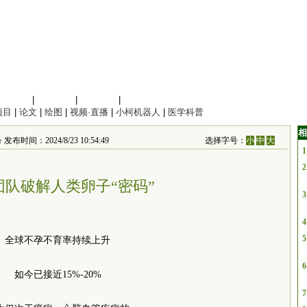
信息科学
|
地球科学
|
数理科学
|
管理综合
项目
|
论文
|
绘图
|
视频·直播
|
小柯机器人
|
医学科普
相
2024/8/23 10:54:49
选择字号：
小
中
大
1
2
团队破解人类卵子“密码”
3
4
5
全球不孕不育率持续上升
6
如今已接近15%-20%
7