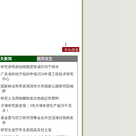
站内规定
|
手机版
关新闻
相关论文
研究表明原始细胞壁形成归功于雨水
广东省科技厅组织申报2024年度工程技术研究
中心
国家林业和草原局清华大学国家公园研究院揭
牌
研究人员用细菌制造出热稳定性塑料
月壤研究新发现：1吨月壤有望生产超50千克
水！
基金委与芬兰研究理事会合作交流项目指南发
布
研究生迷茫常见原因及应对之策