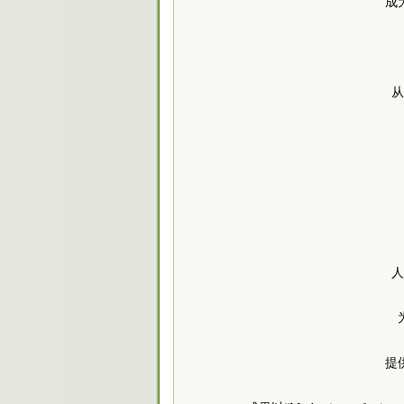
成
从
人
提