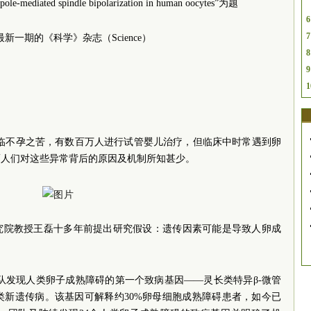
e-mediated spindle bipolarization in human oocytes”为题
6
7
新一期的《科学》杂志（Science）
8
9
1
夫妇面临不孕之苦，有数百万人进行试管婴儿治疗，但临床中时常遇到卵
而人们对这些异常背后的原因及机制所知甚少。
究院教授王磊十多年前提出研究假设：遗传因素可能是导致人卵成
团队发现人类卵子成熟障碍的第一个致病基因——灵长类特异β-微管
人类新遗传病。该基因可解释约30%卵母细胞成熟障碍患者，如今已