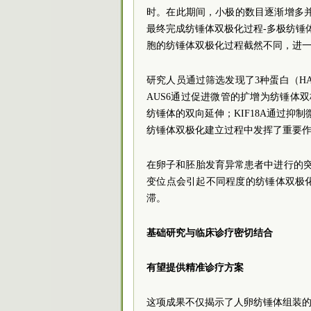
时。在此期间，小极的数目逐渐增多并聚集
最终完成纺锤体双极化过程-多极纺锤
胞的纺锤体双极化过程截然不同，进一
研究人员通过筛选发现了3种蛋白（HAU
AUS6通过促进微管的扩增为纺锤体双
纺锤体的双向延伸；KIF18A通过抑
纺锤体双极化建立过程中发挥了重要
在卵子和胚胎发育异常患者中进行的突
变位点会引起不同程度的纺锤体双极
滞。
基础研究与临床诊疗密切结合
有望提供精准诊疗方案
这项成果不仅揭示了人卵纺锤体组装