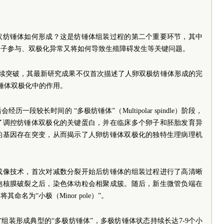
状纺锤体如何形成？这是纺锤体组装过程的第二个重要环节，其中
分子参与、双极化异常又将如何导致生殖障碍发生等关键问题。
持续突破，其最新研究成果不仅首次描述了人卵双极纺锤体形成的完
锤体双极化中的作用。
段较长时间的 “多极纺锤体”（Multipolar spindle）阶段，
了调控纺锤体双极化的关键蛋白，并在临床多个卵子和胚胎发育异
的基因存在突变，从而揭示了人卵纺锤体双极化的独特生理病理机
成像技术，首次对减数分裂开始后纺锤体的组装过程进行了高清晰
胞核膜破裂之后，染色体动粒会相聚成簇。随后，新生微管负端在
名为“小极（Minor pole）”。
组装形成典型的“多极纺锤体”，多极纺锤体状态持续长达7-9个小