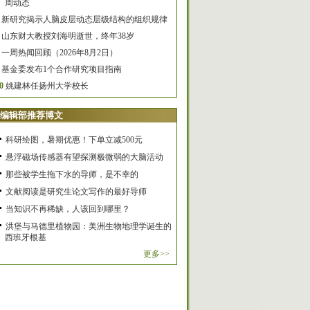
周动态
新研究揭示人脑皮层动态层级结构的组织规律
山东财大教授刘海明逝世，终年38岁
一周热闻回顾（2026年8月2日）
基金委发布1个合作研究项目指南
0
姚建林任扬州大学校长
编辑部推荐博文
科研绘图，暑期优惠！下单立减500元
悬浮磁场传感器有望探测极微弱的大脑活动
那些被学生拖下水的导师，是不幸的
文献阅读是研究生论文写作的最好导师
当知识不再稀缺，人该回到哪里？
洪堡与马德里植物园：美洲生物地理学诞生的
西班牙根基
更多>>