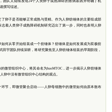
后，团队又陆续发现24个人类卵子成熟障碍的致病基因并明确了机
e邀请撰写综述。
定了卵子是否能够正常成熟与受精。作为人卵纺锤体的主要组成部
，标志着人类卵子成熟障碍机制研究迈出了第一步，同时也表明人卵
卵如何从零开始组装成一个纺锤体？纺锤体是如何发展成为双极纺
/武田宇团队持续深耕，将研究聚焦至人卵纺锤体组装的早期阶段，
特的微管组织中心，将其命名为huoMTOC，进一步揭示人卵纺锤体
为人卵中没有微管组织中心结构的观点。
个环节，即微管聚合启动——人卵母细胞中的微管如何由原本散布