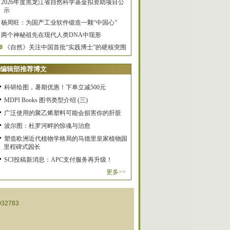
2026年度黑龙江省自然科学基金拟资助项目公
示
杨周旺：为国产工业软件锻造一颗“中国心”
两个神秘祖先在现代人类DNA中现形
0
《自然》关注中国首批“实践博士”的硬核突围
编辑部推荐博文
科研绘图，暑期优惠！下单立减500元
MDPI Books 图书类型介绍 (三)
广泛使用的聚乙烯塑料可能会损害你的肝脏
波尔图：杜罗河畔的惊魂与治愈
塑造欧洲近代植物学格局的马德里皇家植物园
里程碑式园长
SCI投稿新消息：APC支付服务再升级！
更多>>
32783