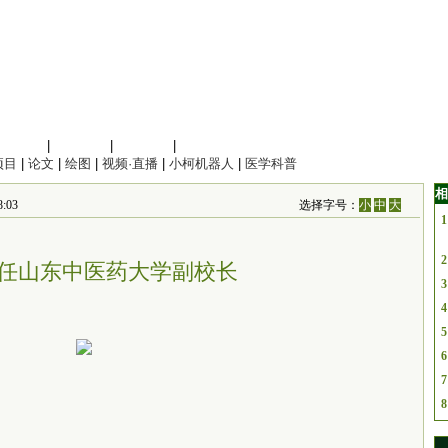
信息科学
|
地球科学
|
数理科学
|
管理综合
项目
|
论文
|
绘图
|
视频·直播
|
小柯机器人
|
医学科普
相
:03
选择字号：
小
中
大
1
2
任山东中医药大学副校长
3
4
5
6
7
8