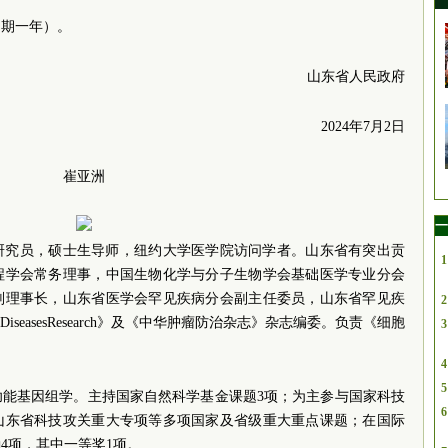
用期一年）。
山东省人民政府
2024年7月2日
崔亚洲
一
，研究员，硕士生导师，纽约大学医学院访问学者。山东省有突出贡
1
程学会常务理事，中国生物化学与分子生物学会基础医学专业分会
副理事长，山东省医学会罕见疾病分会副主任委员，山东省罕见疾
2
areDiseasesResearch》及《中华肿瘤防治杂志》杂志编委。负责《细胞
3
4
5
功能基因组学。主持国家自然科学基金课题3项；为主参与国家科技
6
山东省科技攻关重大专项等多项国家及省级重大重点课题；在国际
4项，其中一等奖1项。