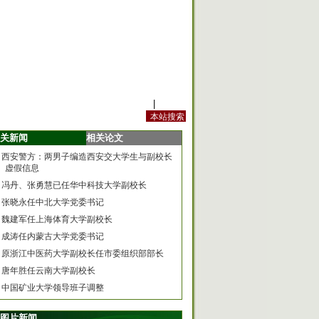
站内规定
|
手机版
关新闻
相关论文
西安警方：两男子编造西安交大学生与副校长
虚假信息
冯丹、张勇慧已任华中科技大学副校长
张晓永任中北大学党委书记
魏建军任上海体育大学副校长
成涛任内蒙古大学党委书记
原浙江中医药大学副校长任市委组织部部长
唐年胜任云南大学副校长
中国矿业大学领导班子调整
图片新闻