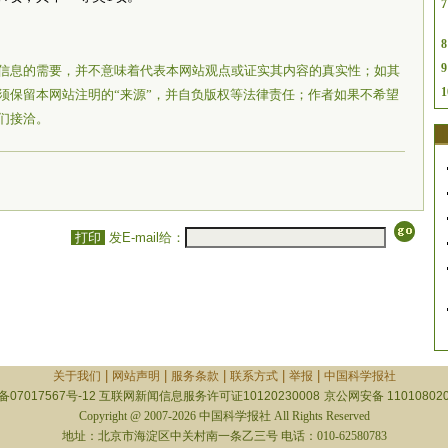
7
8
9
信息的需要，并不意味着代表本网站观点或证实其内容的真实性；如其
1
须保留本网站注明的“来源”，并自负版权等法律责任；作者如果不希望
们接洽。
打印
发E-mail给：
|
|
|
|
|
关于我们
网站声明
服务条款
联系方式
举报
中国科学报社
备07017567号-12
互联网新闻信息服务许可证10120230008
京公网安备 110108020
Copyright @ 2007-2026 中国科学报社 All Rights Reserved
地址：北京市海淀区中关村南一条乙三号 电话：010-62580783