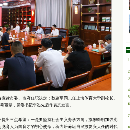
一
1
2
3
4
5
持宣读市委、市府任职决定：魏建军同志任上海体育大学副校长。
6
长毛丽娟，党委书记李崟先后作表态发言。
7
子提出三点希望：一是要坚持
社会主义
办学方向，旗帜鲜明加强党
为党育人为国育才的初心使命，着力培养堪当民族复兴大任的时代
8