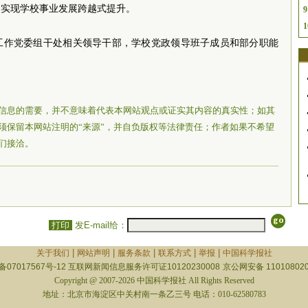
，实现学校事业发展跨越式提升。
9
1
工作党委组干处相关领导干部，学校党政领导班子成员和部分职能
信息的需要，并不意味着代表本网站观点或证实其内容的真实性；如其
须保留本网站注明的“来源”，并自负版权等法律责任；作者如果不希望
们接洽。
打印
发E-mail给：
|
|
|
|
|
关于我们
网站声明
服务条款
联系方式
举报
中国科学报社
备07017567号-12
互联网新闻信息服务许可证10120230008
京公网安备 110108020
Copyright @ 2007-2026 中国科学报社 All Rights Reserved
地址：北京市海淀区中关村南一条乙三号 电话：010-62580783