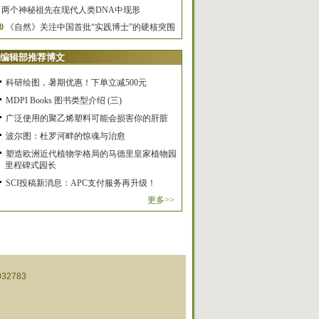
两个神秘祖先在现代人类DNA中现形
0
《自然》关注中国首批“实践博士”的硬核突围
编辑部推荐博文
科研绘图，暑期优惠！下单立减500元
MDPI Books 图书类型介绍 (三)
广泛使用的聚乙烯塑料可能会损害你的肝脏
波尔图：杜罗河畔的惊魂与治愈
塑造欧洲近代植物学格局的马德里皇家植物园
里程碑式园长
SCI投稿新消息：APC支付服务再升级！
更多>>
32783