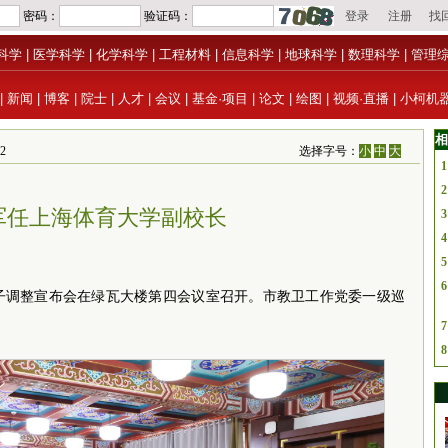
科学
|
医学科学
|
化学科学
|
工程材料
|
信息科学
|
地球科学
|
数理科学
|
管理
|
新闻
|
博客
|
院士
|
人才
|
会议
|
基金·项目
|
论文
|
绘图
|
视频·直播
|
小柯机
相
2
选择字号：
小
中
大
1
2
军任上海体育大学副校长
3
4
5
6
子调整宣布会在绿瓦大楼第四会议室召开。市教卫工作
党委
一级巡
7
8