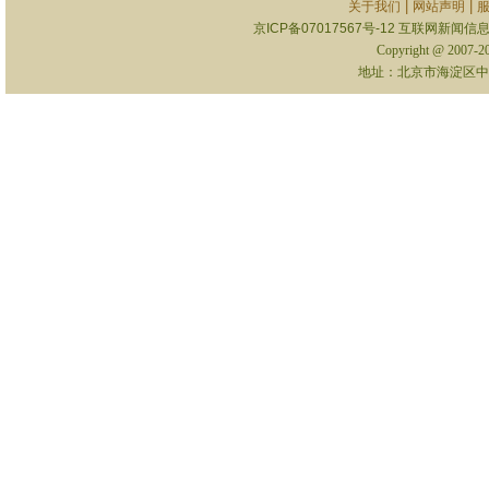
|
|
关于我们
网站声明
京ICP备07017567号-12
互联网新闻信息服
Copyright @ 2007-
地址：北京市海淀区中关村