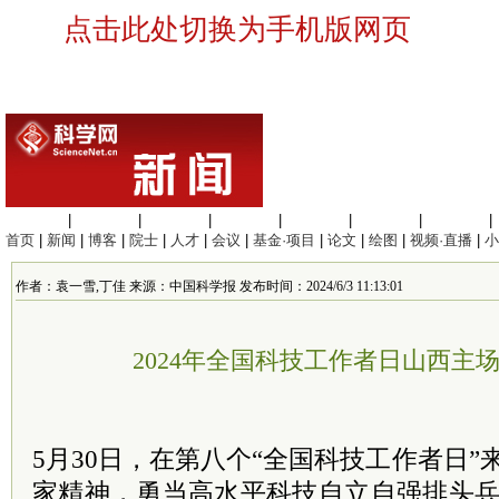
点击此处切换为手机版网页
生命科学
|
医学科学
|
化学科学
|
工程材料
|
信息科学
|
地球科学
|
数理科学
|
首页
|
新闻
|
博客
|
院士
|
人才
|
会议
|
基金·项目
|
论文
|
绘图
|
视频·直播
|
小
作者：袁一雪,丁佳 来源：中国科学报 发布时间：2024/6/3 11:13:01
2024年全国科技工作者日山西主
5月30日，在第八个“全国科技工作者日”
家精神，勇当高水平科技自立自强排头兵”