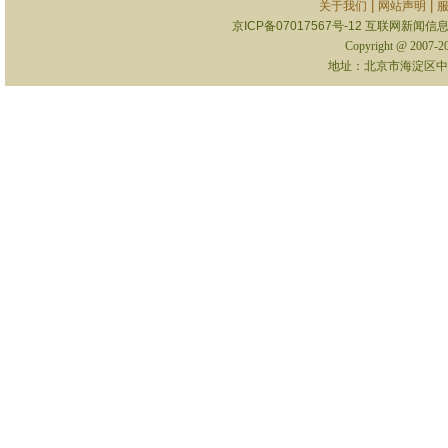
|
|
关于我们
网站声明
京ICP备07017567号-12
互联网新闻信息服
Copyright @ 2007-
地址：北京市海淀区中关村