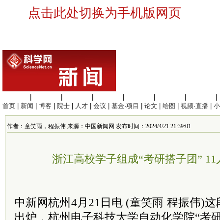
点击此处切换为手机版网页
生命科学
|
医学科学
|
化学科学
|
工程材料
|
信息科学
|
地球科学
|
数理科学
|
首页
|
新闻
|
博客
|
院士
|
人才
|
会议
|
基金·项目
|
论文
|
绘图
|
视频·直播
|
小
作者：童笑雨，程振伟 来源：中国新闻网 发布时间：2024/4/21 21:39:01
浙江高校学子组成“考研搭子团” 1
中新网杭州4月21日电 (童笑雨 程振伟
出炉，杭州电子科技大学自动化学院“考研