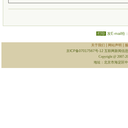
打印
发E-mail给
|
|
关于我们
网站声明
京ICP备07017567号-12
互联网新闻信息服
Copyright @ 2007-
地址：北京市海淀区中关村