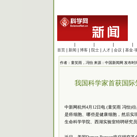
生命科学
|
医学科学
|
化学科学
|
工程材料
|
首页
|
新闻
|
博客
|
院士
|
人才
|
会议
|
基金·
作者：童笑雨，冯怡 来源：中国新闻网 发布时间：2024/
我国科学家首获国际知
中新网杭州4月12日电 (童笑雨 冯
是癌细胞、哪些是健康细胞，然后实
生命科学学院、西湖实验室特聘研究