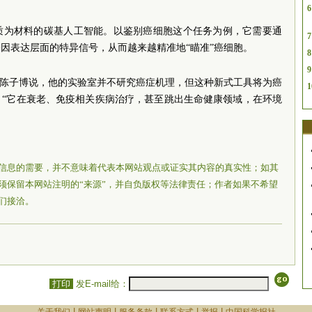
6
质为材料的碳基人工智能。以鉴别癌细胞这个任务为例，它需要通
7
因表达层面的特异信号，从而越来越精准地“瞄准”癌细胞。
8
9
”陈子博说，他的实验室并不研究癌症机理，但这种新式工具将为癌
1
。“它在衰老、免疫相关疾病治疗，甚至跳出生命健康领域，在环境
信息的需要，并不意味着代表本网站观点或证实其内容的真实性；如其
须保留本网站注明的“来源”，并自负版权等法律责任；作者如果不希望
们接洽。
打印
发E-mail给：
|
|
|
|
|