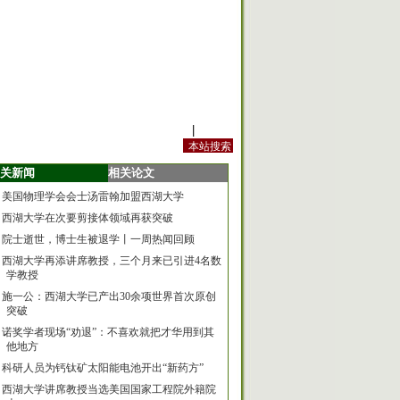
站内规定
|
手机版
关新闻
相关论文
美国物理学会会士汤雷翰加盟西湖大学
西湖大学在次要剪接体领域再获突破
院士逝世，博士生被退学丨一周热闻回顾
西湖大学再添讲席教授，三个月来已引进4名数
学教授
施一公：西湖大学已产出30余项世界首次原创
突破
诺奖学者现场“劝退”：不喜欢就把才华用到其
他地方
科研人员为钙钛矿太阳能电池开出“新药方”
西湖大学讲席教授当选美国国家工程院外籍院