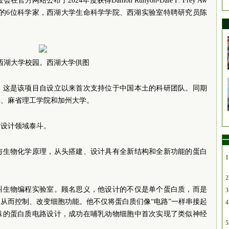
官方网站公布了2024年度获得Damon Runyon-Dale F. Frey Aw
ientists项目资助的6位科学家，西湖大学生命科学学院、西湖实验室特聘研究员陈
西湖大学校园。西湖大学供图
，这是该项目自设立以来首次支持位于中国本土的科研团队。同期
学、麻省理工学院和加州大学。
质设计领域泰斗。
一
与生物化学原理，从头搭建、设计具有全新结构和全新功能的蛋白
1
。
2
叫生物编程实验室。顾名思义，他设计的不仅是单个蛋白质，而是
3
从而控制、改变细胞功能。他不仅将蛋白质们像“电路”一样串接起
4
殊的蛋白质电路设计，成功在哺乳动物细胞中首次实现了类似神经
5