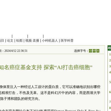
信息科学
|
地球科学
|
数理科学
|
管理综合
项目
|
论文
|
绘图
|
视频·直播
|
小柯机器人
|
医学科普
相
4/12 22:36:51
选择字号：
小
中
大
1
2
名癌症基金支持 探索“AI打击癌细胞”
3
4
5
怡)往身体里注入一种经过人工设计的蛋白质，它可以准确地识别出哪些
6
现精准打击，不伤及无辜。这不是科幻片中的内容，而是西湖大学
员陈子博和团队的研究方向。
7
8