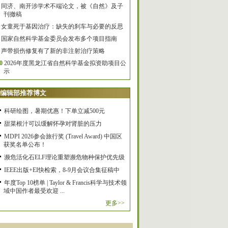
同济、南开涉学术不端论文，被《自然》及子
刊撤稿
女童死于基因治疗：缺失的刹车与必要的反思
国家自然科学基金委员会发布多个项目指南
声带损伤修复有了新的非注射治疗策略
0
2026年度黑龙江省自然科学基金拟资助项目公
示
编辑部推荐博文
科研绘图，暑期优惠！下单立减500元
甜菜根汁可以缓解怀孕对肾脏的压力
MDPI 2026参会旅行奖 (Travel Award) 中国区
获奖名单公布！
濒危活化石ELF理论重塑濒危物种保护优先级
IEEE出版+EI快检索，8-9月会议合集征稿中
年度Top 10榜单 | Taylor & Francis科学与技术领
域中国作者最受欢迎 ...
更多>>