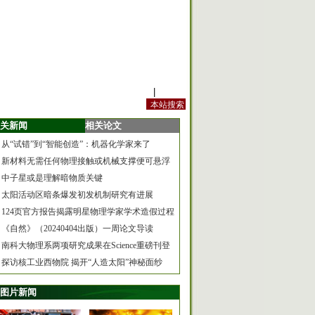
站内规定
|
手机版
关新闻
相关论文
从“试错”到“智能创造”：机器化学家来了
新材料无需任何物理接触或机械支撑便可悬浮
中子星或是理解暗物质关键
太阳活动区暗条爆发初发机制研究有进展
124页官方报告揭露明星物理学家学术造假过程
《自然》（20240404出版）一周论文导读
南科大物理系两项研究成果在Science重磅刊登
探访核工业西物院 揭开“人造太阳”神秘面纱
图片新闻