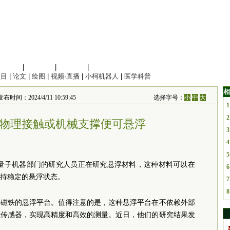
信息科学
|
地球科学
|
数理科学
|
管理综合
项目
|
论文
|
绘图
|
视频·直播
|
小柯机器人
|
医学科普
相
间：2024/4/11 10:59:45
选择字号：
小
中
大
1
2
物理接触或机械支撑便可悬浮
3
4
5
）量子机器部门的研究人员正在研究悬浮材料，这种材料可以在
6
持稳定的悬浮状态。
7
8
和磁铁的悬浮平台。值得注意的是，这种悬浮平台在不依赖外部
敏传感器，实现高精度和高效的测量。近日，他们的研究结果发