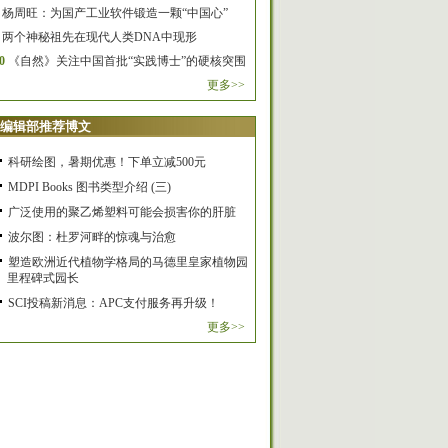
杨周旺：为国产工业软件锻造一颗“中国心”
两个神秘祖先在现代人类DNA中现形
0
《自然》关注中国首批“实践博士”的硬核突围
更多>>
编辑部推荐博文
科研绘图，暑期优惠！下单立减500元
MDPI Books 图书类型介绍 (三)
广泛使用的聚乙烯塑料可能会损害你的肝脏
波尔图：杜罗河畔的惊魂与治愈
塑造欧洲近代植物学格局的马德里皇家植物园
里程碑式园长
SCI投稿新消息：APC支付服务再升级！
更多>>