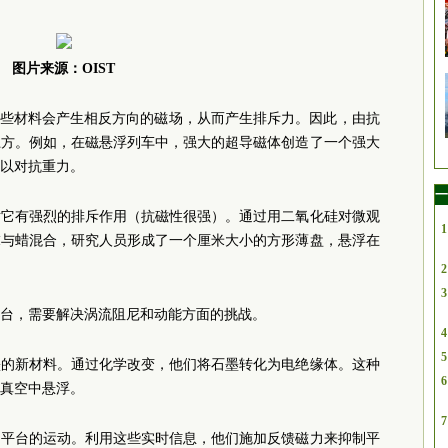
图片来源：OIST
这些材料会产生相反方向的磁场，从而产生排斥力。因此，由抗
上方。例如，在磁悬浮列车中，强大的超导磁体创造了一个强大
以对抗重力。
一
对它有强烈的排斥作用（抗磁性很强）。通过用二氧化硅对微观
1
末与蜡混合，研究人员形成了一个厘米大小的方形薄盘，悬浮在
2
3
台，需要解决涡流阻尼和动能方面的挑战。
4
5
墨的新材料。通过化学改变，他们将石墨转化为电绝缘体。这种
6
真空中悬浮。
7
测平台的运动。利用这些实时信息，他们施加反馈磁力来抑制平