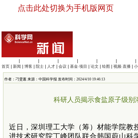
点击此处切换为手机版网页
生命科学
|
医学科学
|
化学科学
|
工程材料
|
信息科学
|
地球科学
|
数理科学
|
首页
|
新闻
|
博客
|
院士
|
人才
|
会议
|
基金·项目
|
论文
|
绘图
|
视频·直播
|
小
作者：刁雯蕙 来源：中国科学报 发布时间：2024/4/10 19:46:13
科研人员揭示食盐原子级别
近日，深圳理工大学（筹）材能学院教
进技术研究院丁峰团队联合韩国蔚山科