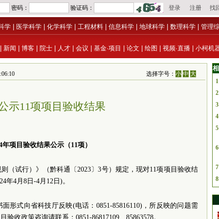
科学
|
医学科学
|
化学科学
|
工程材料
|
信息科学
|
地球科学
|
数理科学
|
管理
|
新闻
|
博客
|
院士
|
人才
|
会议
|
基金·项目
|
论文
|
绘图
|
视频·直播
|
小柯机
相
6:10
选择字号：
小
中
大
1
2
公示11项项目验收结果
3
4
5
024年项目验收结果公示（11项）
6
7
（试行）》（黔科通〔2023〕3号）规定，现对11项项目验收结
8
年4月8日-4月12日)。
式向省科技厅反映(电话：0851-85816110)，所反映的问题需
策咨询请联系：0851-86817109、85863578。