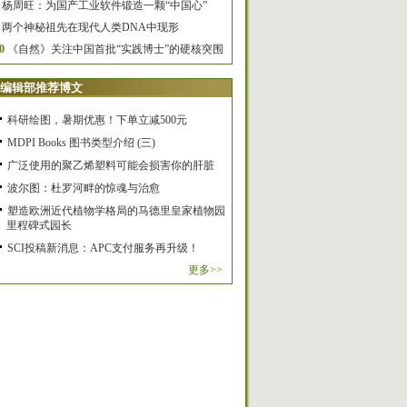
杨周旺：为国产工业软件锻造一颗“中国心”
两个神秘祖先在现代人类DNA中现形
0
《自然》关注中国首批“实践博士”的硬核突围
编辑部推荐博文
科研绘图，暑期优惠！下单立减500元
MDPI Books 图书类型介绍 (三)
广泛使用的聚乙烯塑料可能会损害你的肝脏
波尔图：杜罗河畔的惊魂与治愈
塑造欧洲近代植物学格局的马德里皇家植物园
里程碑式园长
SCI投稿新消息：APC支付服务再升级！
更多>>