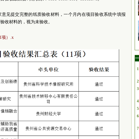
家意见提交完整的纸质验收材料，一个月内在项目验收系统中填报
目验收材料的，视为未验收。
项）.x
一
1
2
3
4
5
6
7