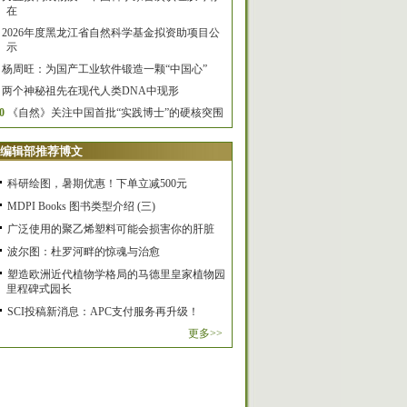
在
2026年度黑龙江省自然科学基金拟资助项目公
示
杨周旺：为国产工业软件锻造一颗“中国心”
两个神秘祖先在现代人类DNA中现形
0
《自然》关注中国首批“实践博士”的硬核突围
编辑部推荐博文
科研绘图，暑期优惠！下单立减500元
MDPI Books 图书类型介绍 (三)
广泛使用的聚乙烯塑料可能会损害你的肝脏
波尔图：杜罗河畔的惊魂与治愈
塑造欧洲近代植物学格局的马德里皇家植物园
里程碑式园长
SCI投稿新消息：APC支付服务再升级！
更多>>