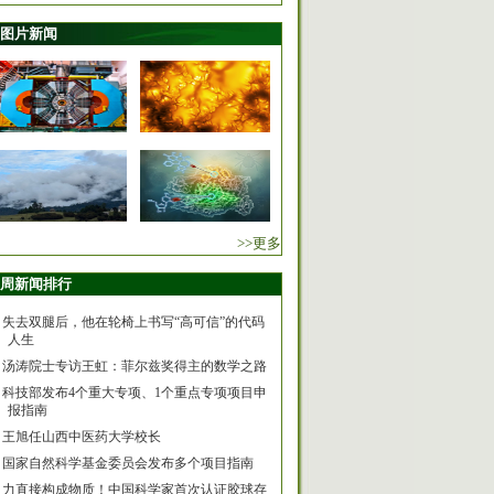
图片新闻
>>更多
周新闻排行
失去双腿后，他在轮椅上书写“高可信”的代码
人生
汤涛院士专访王虹：菲尔兹奖得主的数学之路
科技部发布4个重大专项、1个重点专项项目申
报指南
王旭任山西中医药大学校长
国家自然科学基金委员会发布多个项目指南
力直接构成物质！中国科学家首次认证胶球存