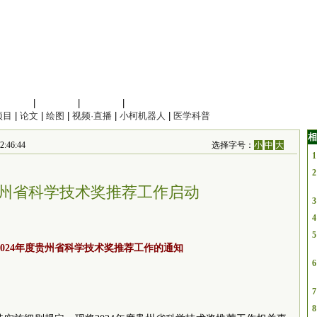
信息科学
|
地球科学
|
数理科学
|
管理综合
项目
|
论文
|
绘图
|
视频·直播
|
小柯机器人
|
医学科普
相
46:44
选择字号：
小
中
大
1
2
度贵州省科学技术奖推荐工作启动
3
4
5
024年度贵州省科学技术奖推荐工作的通知
6
7
8