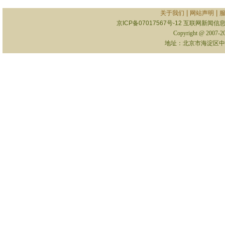
|
|
关于我们
网站声明
京ICP备07017567号-12
互联网新闻信息服
Copyright @ 2007-
地址：北京市海淀区中关村