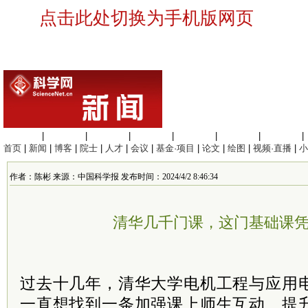
点击此处切换为手机版网页
生命科学
|
医学科学
|
化学科学
|
工程材料
|
信息科学
|
地球科学
|
数理科学
|
首页
|
新闻
|
博客
|
院士
|
人才
|
会议
|
基金·项目
|
论文
|
绘图
|
视频·直播
|
小
作者：陈彬 来源：中国科学报 发布时间：2024/4/2 8:46:34
清华几千门课，这门基础课凭
过去十几年，清华大学电机工程与应用
一直想找到一条加强课上师生互动、提