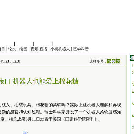
信息科学
|
地球科学
|
数理科学
|
管理综合
项目
|
论文
|
绘图
|
视频·直播
|
小柯机器人
|
医学科普
相
3 7:52:31
选择字号：
小
中
大
1
2
接口 机器人也能爱上棉花糖
3
4
5
到枕头、毛绒玩具、棉花糖的柔软吗？实际上让机器人理解和再现
复杂的感官和认知过程。瑞士科学家开发了一个机器人柔软度感知
6
度。相关成果3月11日发表于美国《国家科学院院刊》。
7