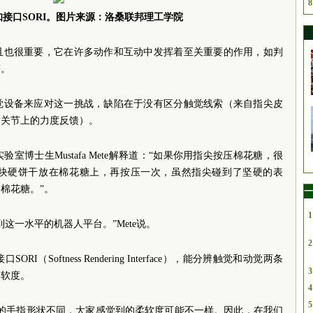
8
接口SORI。图片来源：
洛桑联邦理工学院
且也很重要，它在许多动作和互动中发挥着至关重要的作用，如判
等。
觉设备来应对这一挑战，缺陷在于没有区分触觉线索（来自指尖皮
指关节上的力度反馈）。
博士生Mustafa Mete解释道：“如果你用指尖按压棉花糖，很
块硬饼干放在棉花糖上，再按压一次，虽然指尖碰到了坚硬的表
棉花糖。”。
一
1
这一水平的机器人平台。”Mete说。
2
Softness Rendering Interface），能分辨触觉和动觉两条
3
柔软度。
4
5
个人的手指形状不同，大家感觉到的柔软度可能不一样。因此，在我们