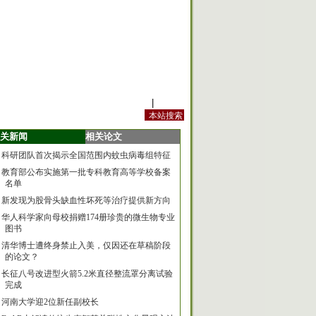
站内规定
|
手机版
关新闻
相关论文
科研团队首次揭示全国范围内蚊虫病毒组特征
教育部公布实施第一批专科教育高等学校备案
名单
新发现为股骨头缺血性坏死等治疗提供新方向
华人科学家向母校捐赠174册珍贵的微生物专业
图书
清华博士遭终身禁止入美，仅因还在草稿阶段
的论文？
长征八号改进型火箭5.2米直径整流罩分离试验
完成
河南大学迎2位新任副校长