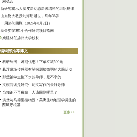
周动态
新研究揭示人脑皮层动态层级结构的组织规律
山东财大教授刘海明逝世，终年38岁
一周热闻回顾（2026年8月2日）
基金委发布1个合作研究项目指南
0
姚建林任扬州大学校长
编辑部推荐博文
科研绘图，暑期优惠！下单立减500元
悬浮磁场传感器有望探测极微弱的大脑活动
那些被学生拖下水的导师，是不幸的
文献阅读是研究生论文写作的最好导师
当知识不再稀缺，人该回到哪里？
洪堡与马德里植物园：美洲生物地理学诞生的
西班牙根基
更多>>