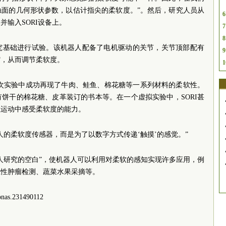
触面的几何形状参数，以估计指尖的柔软度。”。然后，研究人员从
6
输入SORI设备上。
7
8
究基础进行试验。该机器人配备了电机驱动的关节，关节顶部配有
9
缩，从而调节柔软度。
1
几次实验中成功再现了牛肉、鲑鱼、棉花糖等一系列材料的柔软性。
饼干的棉花糖、皮革装订的书本等。在一个虚拟实验中，SORI甚
在运动中感受柔软度的能力。
器人的柔软度传感器，而是为了以数字方式传递‘触摸’的感觉。”
人研究的空白”，使机器人可以利用对柔软的感知实现许多应用，例
恶性肿瘤检测、蔬菜水果采摘等。
as.231490112