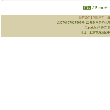
打印
发E-mail给
|
|
关于我们
网站声明
京ICP备07017567号-12
互联网新闻信息服
Copyright @ 2007-
地址：北京市海淀区中关村