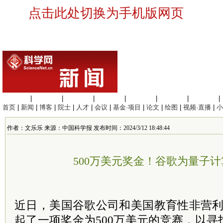
点击此处切换为手机版网页
生命科学
|
医学科学
|
化学科学
|
工程材料
|
信息科学
|
地球科学
|
数理科学
|
首页
|
新闻
|
博客
|
院士
|
人才
|
会议
|
基金·项目
|
论文
|
绘图
|
视频·直播
|
小
作者：文乐乐 来源：中国科学报 发布时间：2024/3/12 18:48:44
500万美元奖金！谷歌为量子
近日，美国谷歌公司和美国教育性非营利机
起了一项奖金为500万美元的竞赛，以