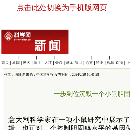
点击此处切换为手机版网页
生命科学
|
医学科学
|
化学科学
|
工程材料
|
信息科学
|
地球科学
|
数理科学
|
首页
|
新闻
|
博客
|
院士
|
人才
|
会议
|
基金·项目
|
论文
|
绘图
|
视频·直播
|
小
作者：冯维维 来源：中国科学报 发布时间：2024/2/29 16:41:28
一步到位沉默一个小鼠胆
意大利科学家在一项小鼠研究中展示
辑，也可对一个控制胆固醇水平的基因