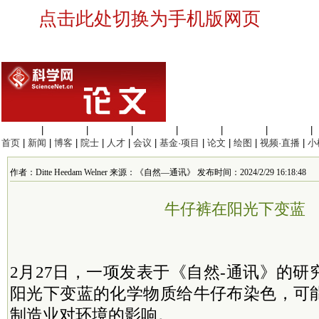
点击此处切换为手机版网页
生命科学
|
医学科学
|
化学科学
|
工程材料
|
信息科学
|
地球科学
|
数理科学
|
首页
|
新闻
|
博客
|
院士
|
人才
|
会议
|
基金·项目
|
论文
|
绘图
|
视频·直播
|
小
作者：Ditte Heedam Welner 来源：《自然—通讯》 发布时间：2024/2/29 16:18:48
牛仔裤在阳光下变蓝
2月27日，一项发表于《自然-通讯》的
阳光下变蓝的化学物质给牛仔布染色，可
制造业对环境的影响。