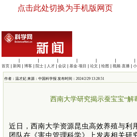
点击此处切换为手机版网页
生命科学
|
医学科学
|
化学科学
|
工程材料
|
信息科学
|
地球科学
|
数理科学
|
首页
|
新闻
|
博客
|
院士
|
人才
|
会议
|
基金·项目
|
论文
|
绘图
|
视频·直播
|
小
作者：温才妃 来源：中国科学报 发布时间：2024/2/29 13:28:51
西南大学研究揭示蚕宝宝“解
近日，西南大学资源昆虫高效养殖与利
团队在《害虫管理科学》上发表相关研