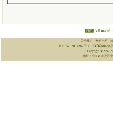
打印
发E-mail给
|
|
关于我们
网站声明
京ICP备07017567号-12
互联网新闻信息服
Copyright @ 2007-
地址：北京市海淀区中关村