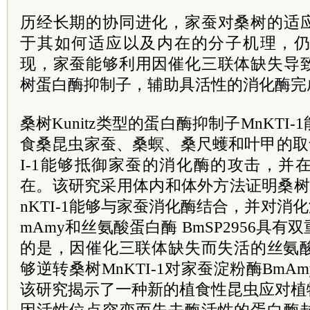
历经长期的协同进化，家蚕对桑树的适
于其如何适应以及内在的分子机理，
现，家蚕能够利用因催化三联体缺失导
树蛋白酶抑制子，辅助具活性的消化酶完
桑树Kunitz类型的蛋白酶抑制子MnKTI
食桑昆虫家蚕、桑螟、桑尺蠖和叶甲的取
I-1能够抵御家蚕的消化酶的攻击，并
在。该研究采用体内和体外方法证明桑树Ku
nKTI-1能够与家蚕消化酶结合，并对消化
mAmy和丝氨酸蛋白酶 BmSP2956具
的是，因催化三联体缺失而失活的丝氨酸蛋白
够逆转桑树MnKTI-1对家蚕淀粉酶Bm
该研究揭示了一种新的植食性昆虫应对植