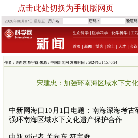
点击此处切换为手机版网页
生命科学
|
医学科学
|
化学科学
|
工
首页
|
新闻
|
博客
|
院士
|
人才
|
会议
作者：关向东,符宇群 来源：中国新闻网 发布时间：2024/10/1 15:46:24
宋建忠：加强环南海区域水下文
中新网海口10月1日电题：南海深海考古
强环南海区域水下文化遗产保护合作
中新网记者 关向东 符宇群