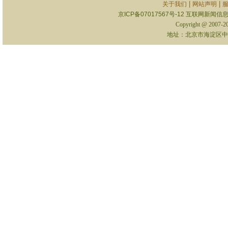
|
|
关于我们
网站声明
京ICP备07017567号-12
互联网新闻信息服
Copyright @ 2007-
地址：北京市海淀区中关村