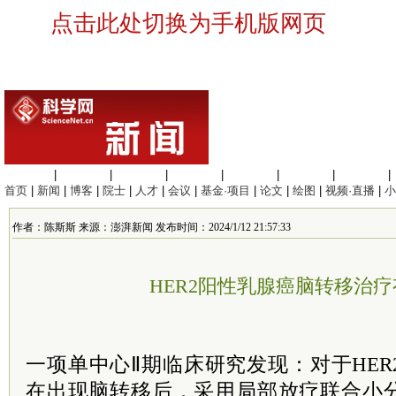
点击此处切换为手机版网页
生命科学
|
医学科学
|
化学科学
|
工程材料
|
信息科学
|
地球科学
|
数理科学
|
首页
|
新闻
|
博客
|
院士
|
人才
|
会议
|
基金·项目
|
论文
|
绘图
|
视频·直播
|
小
作者：陈斯斯 来源：澎湃新闻 发布时间：2024/1/12 21:57:33
HER2阳性乳腺癌脑转移治
一项单中心Ⅱ期临床研究发现：对于HE
在出现脑转移后，采用局部放疗联合小