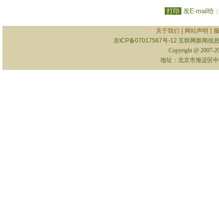
打印
发E-mail给
|
|
关于我们
网站声明
京ICP备07017567号-12
互联网新闻信息服
Copyright @ 2007-
地址：北京市海淀区中关村