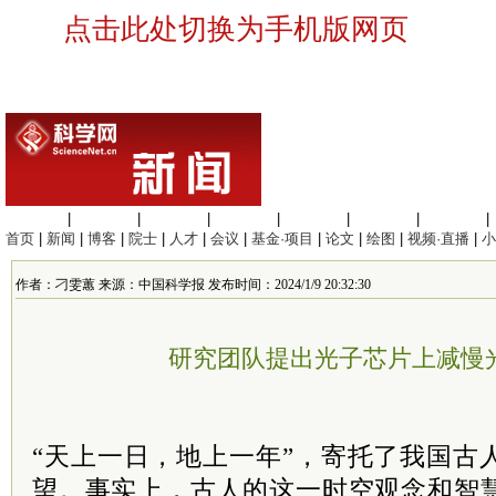
点击此处切换为手机版网页
生命科学
|
医学科学
|
化学科学
|
工程材料
|
信息科学
|
地球科学
|
数理科学
|
首页
|
新闻
|
博客
|
院士
|
人才
|
会议
|
基金·项目
|
论文
|
绘图
|
视频·直播
|
小
作者：刁雯蕙 来源：中国科学报 发布时间：2024/1/9 20:32:30
研究团队提出光子芯片上减慢
“天上一日，地上一年”，寄托了我国古
望。事实上，古人的这一时空观念和智