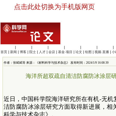
点击此处切换为手机版网页
生命科学
|
医学科学
|
化学科学
|
工程材料
|
信息科学
|
地球科学
|
数理科学
|
首页
|
新闻
|
博客
|
院士
|
人才
|
会议
|
基金·项目
|
论文
|
绘图
|
视频·直播
|
小
作者：张斌斌等 来源：《材料科学与技术杂志》 发布时间：2024/1/9 16:08:39
海洋所超双疏自清洁防腐防冰涂层
近日，中国科学院海洋研究所在有机-无机
洁防腐防冰涂层研究方面取得新进展，相
科学与技术杂志》。