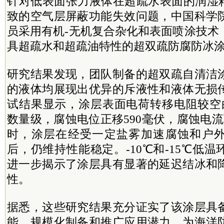
针对低表面张力液体在超疏水表面的润湿粘
致的空气层屏蔽功能失效问题，
中国科学
员采用有机-无机复合杂化和表面喷涂技术
具超疏水和超疏油特性的超双疏防腐防冰
研究结果发现，团队制备的超双疏自清洁
的液体均展现出优异的斥液性和液体无损
试结果显示，涂层表面电荷转移电阻较空
数量级，腐蚀电位正移590毫伏，腐蚀电
时，涂层在经受一定盐雾加速腐蚀和户
后，仍维持性能稳定。-10℃和-15℃低
进一步揭示了涂层具有显著的延迟结冰和
性。
据悉，这些研究结果充分证实了该涂层具
能、规模化制备和推广应用潜力，为海洋