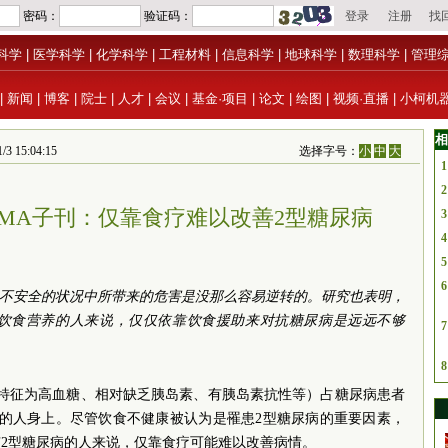
科学
|
医学科学
|
化学科学
|
工程材料
|
信息科学
|
地球科学
|
数理科学
|
管理
|
新闻
|
博客
|
院士
|
人才
|
会议
|
基金·项目
|
论文
|
绘图
|
视频·直播
|
小柯机
相
5:04:15
选择字号：
小
中
大
1
2
AMA子刊：仅靠食疗难以改善2型糖尿病
3
4
5
6
品不安全的状况中所带来的危害是没那么容易逆转的。研究也表明，
饮食营养的人来说，仅仅依靠饮食援助来对抗糖尿病是远远不够
7
8
者特征为高血糖、相对缺乏胰岛素、有胰岛素抗性等）占糖尿病患者
动的人身上。尽管饮食不健康被认为是罹患2型糖尿病的重要因素，
2型糖尿病的人来说，仅靠食疗可能难以改善病情。