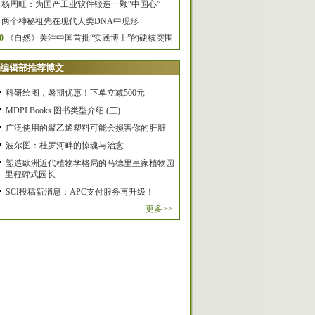
杨周旺：为国产工业软件锻造一颗“中国心”
两个神秘祖先在现代人类DNA中现形
0
《自然》关注中国首批“实践博士”的硬核突围
编辑部推荐博文
科研绘图，暑期优惠！下单立减500元
MDPI Books 图书类型介绍 (三)
广泛使用的聚乙烯塑料可能会损害你的肝脏
波尔图：杜罗河畔的惊魂与治愈
塑造欧洲近代植物学格局的马德里皇家植物园
里程碑式园长
SCI投稿新消息：APC支付服务再升级！
更多>>