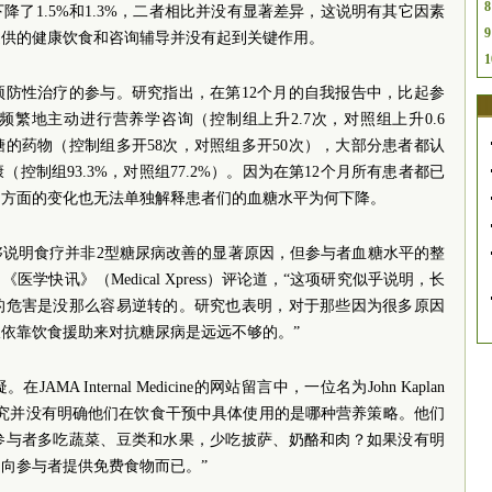
8
了1.5%和1.3%，二者相比并没有显著差异，这说明有其它因素
9
提供的健康饮食和咨询辅导并没有起到关键作用。
1
预防性治疗的参与。研究指出，在第12个月的自我报告中，比起参
繁地主动进行营养学咨询（控制组上升2.7次，对照组上升0.6
的药物（控制组多开58次，对照组多开50次），大部分患者都认
控制组93.3%，对照组77.2%）。因为在第12个月所有患者都已
为方面的变化也无法单独解释患者们的血糖水平为何下降。
够说明食疗并非2型糖尿病改善的显著原因，但参与者血糖水平的整
学快讯》（Medical Xpress）评论道，“这项研究似乎说明，长
的危害是没那么容易逆转的。研究也表明，对于那些因为很多原因
依靠饮食援助来对抗糖尿病是远远不够的。”
 Internal Medicine的网站留言中，一位名为John Kaplan
研究并没有明确他们在饮食干预中具体使用的是哪种营养策略。他们
参与者多吃蔬菜、豆类和水果，少吃披萨、奶酪和肉？如果没有明
向参与者提供免费食物而已。”