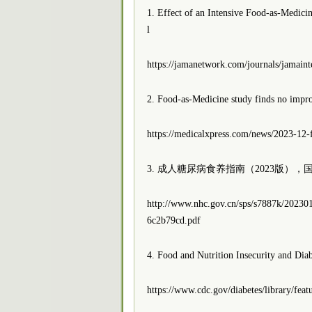
1. Effect of an Intensive Food-as-Medic
l
https://jamanetwork.com/journals/jamaint
2. Food-as-Medicine study finds no impro
https://medicalxpress.com/news/2023-12-f
3. 成人糖尿病食养指南（2023版）
http://www.nhc.gov.cn/sps/s7887k/20230
6c2b79cd.pdf
4. Food and Nutrition Insecurity and Dia
https://www.cdc.gov/diabetes/library/feat