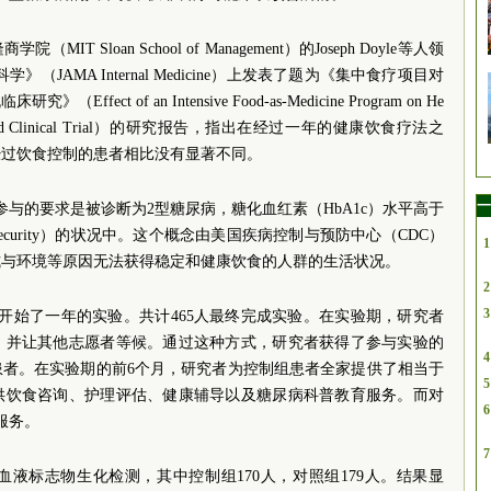
IT Sloan School of Management）的Joseph Doyle等人领
JAMA Internal Medicine）上发表了题为《集中食疗项目对
t of an Intensive Food-as-Medicine Program on He
Randomized Clinical Trial）的研究报告，指出在经过一年的健康饮食疗法之
经过饮食控制的患者相比没有显著不同。
一
，参与的要求是被诊断为2型糖尿病，糖化血红素（HbA1c）水平高于
nsecurity）的状况中。这个概念由美国疾病控制与预防中心（CDC）
1
式与环境等原因无法获得稳定和健康饮食的人群的生活状况。
2
3
即开始了一年的实验。共计465人最终完成实验。在实验期，研究者
，并让其他志愿者等候。通过这种方式，研究者获得了参与实验的
4
患者。在实验期的前6个月，研究者为控制组患者全家提供了相当于
5
提供饮食咨询、护理评估、健康辅导以及糖尿病科普教育服务。而对
6
服务。
7
血液标志物生化检测，其中控制组170人，对照组179人。结果显