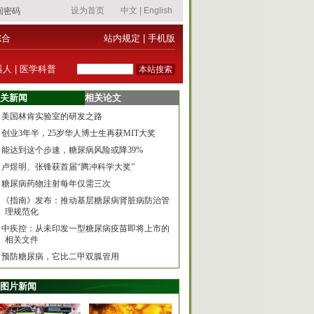
综合
站内规定
|
手机版
器人
|
医学科普
关新闻
相关论文
美国林肯实验室的研发之路
创业3年半，25岁华人博士生再获MIT大奖
能达到这个步速，糖尿病风险或降39%
卢煜明、张锋获首届“腾冲科学大奖”
糖尿病药物注射每年仅需三次
《指南》发布：推动基层糖尿病肾脏病防治管
理规范化
中疾控：从未印发一型糖尿病疫苗即将上市的
相关文件
预防糖尿病，它比二甲双胍管用
图片新闻