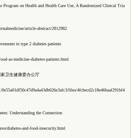
ine Program on Health and Health Care Use, A Randomized Clinical Tria
ernalmedicine/article-abstract/2812982
vements in type 2 diabetes patients
ood-as-medicine-diabetes-patients.html
，国家卫生健康委办公厅
1/0e55a01df50c47d9a4a43db026e3afc3/files/4fcbecd2c18e46baaf291bf4
betes: Understanding the Connection
ures/diabetes-and-food-insecurity.html