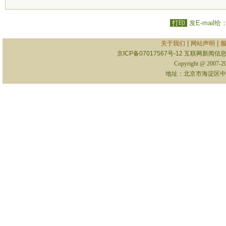
打印
发E-mail给
|
|
关于我们
网站声明
京ICP备07017567号-12
互联网新闻信息服
Copyright @ 2007-
地址：北京市海淀区中关村