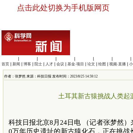
点击此处切换为手机版网页
生命科学
|
医学科学
|
化学科学
|
工程材料
|
信息科学
|
地球科学
|
数理科学
|
首页
|
新闻
|
博客
|
院士
|
人才
|
会议
|
基金·项目
|
论文
|
绘图
|
视频·直播
|
小
作者：张梦然 来源：科技日报 发布时间：2023/8/25 14:59:12
土耳其新古猿挑战人类起
科技日报北京8月24日电 （记者张梦然）
0万年历史遗址的新古猿化石，正在挑战