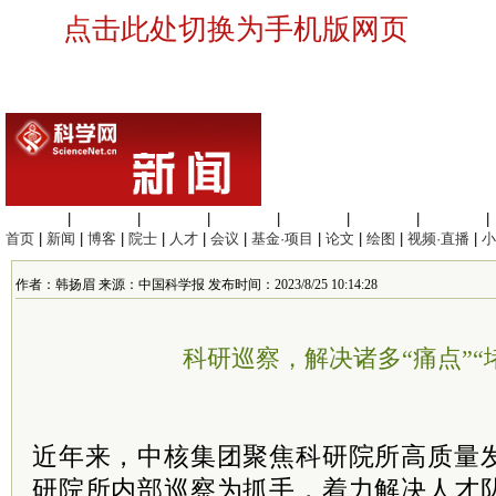
点击此处切换为手机版网页
生命科学
|
医学科学
|
化学科学
|
工程材料
|
信息科学
|
地球科学
|
数理科学
|
首页
|
新闻
|
博客
|
院士
|
人才
|
会议
|
基金·项目
|
论文
|
绘图
|
视频·直播
|
小
作者：韩扬眉 来源：中国科学报 发布时间：2023/8/25 10:14:28
科研巡察，解决诸多“痛点”“
近年来，中核集团聚焦科研院所高质量
研院所内部巡察为抓手，着力解决人才