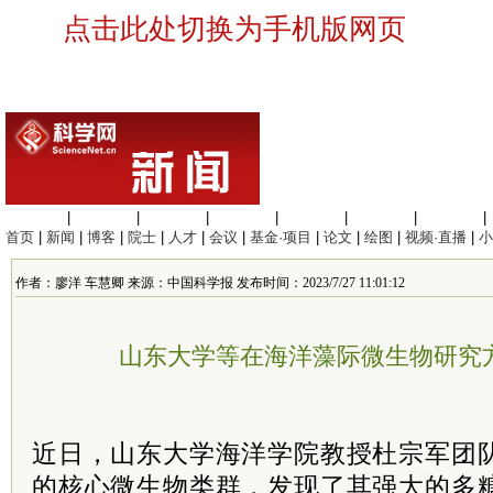
点击此处切换为手机版网页
生命科学
|
医学科学
|
化学科学
|
工程材料
|
信息科学
|
地球科学
|
数理科学
|
首页
|
新闻
|
博客
|
院士
|
人才
|
会议
|
基金·项目
|
论文
|
绘图
|
视频·直播
|
小
作者：廖洋 车慧卿 来源：中国科学报 发布时间：2023/7/27 11:01:12
山东大学等在海洋藻际微生物研究
近日，山东大学海洋学院教授杜宗军团
的核心微生物类群，发现了其强大的多