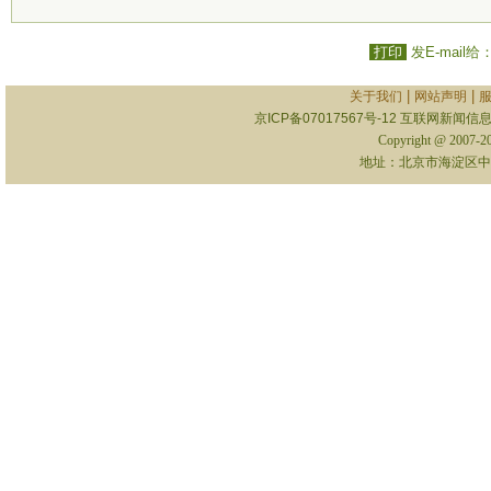
打印
发E-mail给
|
|
关于我们
网站声明
京ICP备07017567号-12
互联网新闻信息服
Copyright @ 2007-
地址：北京市海淀区中关村