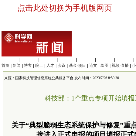
点击此处切换为手机版网页
生命科学
|
医学科学
|
化学科学
|
工程材料
|
信息科学
|
地球科学
|
数理科学
|
首页
|
新闻
|
博客
|
院士
|
人才
|
会议
|
基金·项目
|
论文
|
绘图
|
视频·直播
|
小
来源：国家科技管理信息系统公共服务平台 发布时间：2023/7/26 8:50:30
科技部：1个重点专项开始填报
关于“典型脆弱生态系统保护与修复”重点
接进入正式申报的项目填报正式