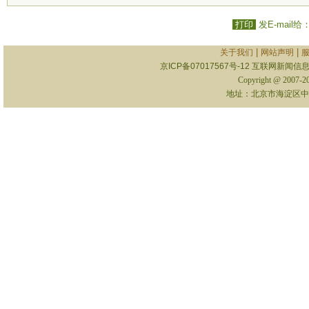
打印
发E-mail给
|
|
关于我们
网站声明
京ICP备07017567号-12
互联网新闻信息服
Copyright @ 2007-
地址：北京市海淀区中关村