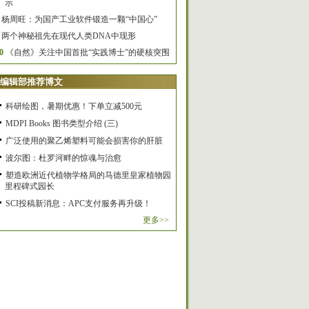
示
杨周旺：为国产工业软件锻造一颗“中国心”
两个神秘祖先在现代人类DNA中现形
0
《自然》关注中国首批“实践博士”的硬核突围
编辑部推荐博文
科研绘图，暑期优惠！下单立减500元
MDPI Books 图书类型介绍 (三)
广泛使用的聚乙烯塑料可能会损害你的肝脏
波尔图：杜罗河畔的惊魂与治愈
塑造欧洲近代植物学格局的马德里皇家植物园
里程碑式园长
SCI投稿新消息：APC支付服务再升级！
更多>>