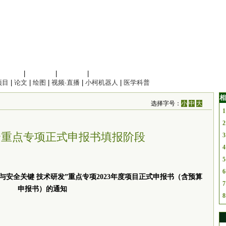
信息科学
|
地球科学
|
数理科学
|
管理综合
项目
|
论文
|
绘图
|
视频·直播
|
小柯机器人
|
医学科普
相
选择字号：
小
中
大
1
2
个重点专项正式申报书填报阶段
3
4
5
6
安全关键 技术研发”重点专项2023年度项目正式申报书（含预算
7
申报书）的通知
8