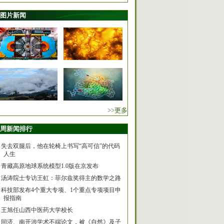
图片新闻
>>更多
周新闻排行
失去双腿后，他在轮椅上书写“高可信”的代码
人生
青藏高原地球系统模型1.0版在京发布
汤涛院士专访王虹：菲尔兹奖得主的数学之路
科技部发布4个重大专项、1个重点专项项目申
报指南
王旭任山西中医药大学校长
同济、南开涉学术不端论文，被《自然》及子