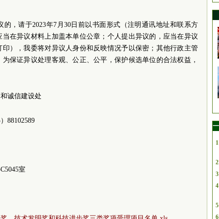
的，请于2023年7月30日前以书面形式（注明通讯地址和联系方
应当在异议材料上加盖本单位公章；个人提出异议的，应当在异议
打印），我委将对异议人身份和反映情况予以保密；其他行政主管
。为保证异议处理客观、公正、公平，保护候选单位的合法权益，
。
督和诚信建设处
88102589
一
1
2
5045室
3
4
5
6
学奖、技术发明奖和科技进步奖三类奖项受理项目名单.xls