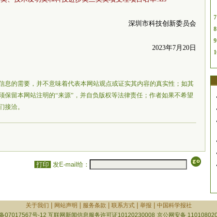
7
深圳市科技创新委员会
8
9
2023年7月20日
1
信息的需要，并不意味着代表本网站观点或证实其内容的真实性；如其
须保留本网站注明的“来源”，并自负版权等法律责任；作者如果不希望
们接洽。
打印
发E-mail给：
|
|
|
|
|
关于我们
网站声明
服务条款
联系方式
举报
中国科学报社
备07017567号-12
互联网新闻信息服务许可证10120230008
京公网安备 110108020