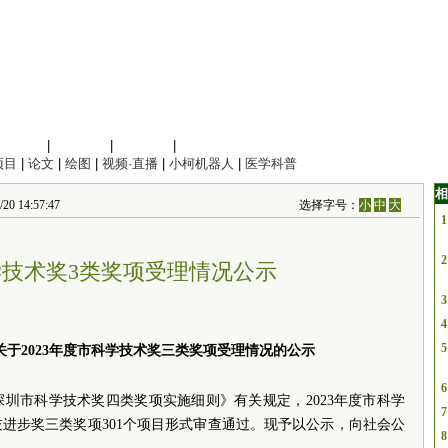
信息科学
|
地球科学
|
数理科学
|
管理综合
项目
|
论文
|
绘图
|
视频·直播
|
小柯机器人
|
医学科普
相
14:57:47
选择字号：
小
中
大
1
2
技术奖3类奖项受理情况公示
3
4
5
于2023年度市科学技术奖三类奖项受理情况的公示
6
圳市科学技术奖四类奖项实施细则》有关规定，2023年度市科学
7
进步奖三类奖项301个项目形式审查通过。现予以公示，向社会公
8