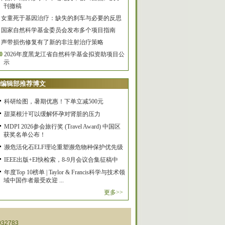
刊撤稿
女童死于基因治疗：缺失的刹车与必要的反思
国家自然科学基金委员会发布多个项目指南
声带损伤修复有了新的非注射治疗策略
0
2026年度黑龙江省自然科学基金拟资助项目公
示
编辑部推荐博文
科研绘图，暑期优惠！下单立减500元
甜菜根汁可以缓解怀孕对肾脏的压力
MDPI 2026参会旅行奖 (Travel Award) 中国区
获奖名单公布！
濒危活化石ELF理论重塑濒危物种保护优先级
IEEE出版+EI快检索，8-9月会议合集征稿中
年度Top 10榜单 | Taylor & Francis科学与技术领
域中国作者最受欢迎 ...
更多>>
32783