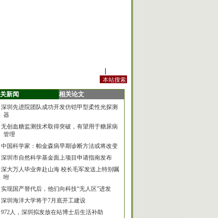
站内规定
|
手机版
关新闻
相关论文
深圳先进院团队成功开发仿铠甲型柔性光探测
器
无创血糖监测技术取得突破，有望用于糖尿病
管理
中国科学家：帕金森病早期诊断方法或将改变
深圳市自然科学基金面上项目申请指南发布
深大万人毕业奔赴山海 校长毛军发送上特别嘱
咐
实现国产替代后，他们向科技“无人区”进发
深圳海洋大学将于7月底开工建设
972人，深圳拟发放在站博士后生活补助