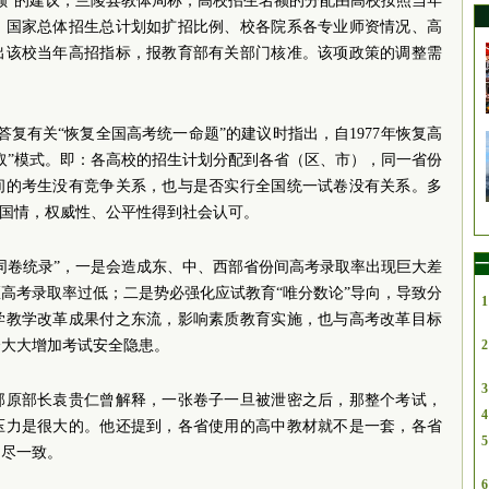
额”的建议，兰陵县教体局称，高校招生名额的分配由高校按照当年
、国家总体招生总计划如扩招比例、校各院系各专业师资情况、高
出该校当年高招指标，报教育部有关部门核准。该项政策的调整需
在答复有关“恢复全国高考统一命题”的建议时指出，自1977年恢复高
取”模式。即：各高校的招生计划分配到各省（区、市），同一省份
间的考生没有竞争关系，也与是否实行全国统一试卷没有关系。多
合国情，权威性、公平性得到社会认可。
一
同卷统录”，一是会造成东、中、西部省份间高考录取率出现巨大差
高考录取率过低；二是势必强化应试教育“唯分数论”导向，导致分
1
学教学改革成果付之东流，影响素质教育实施，也与高考改革目标
会大大增加考试安全隐患。
2
3
部原部长袁贵仁曾解释，一张卷子一旦被泄密之后，那整个考试，
4
压力是很大的。他还提到，各省使用的高中教材就不是一套，各省
5
不尽一致。
6