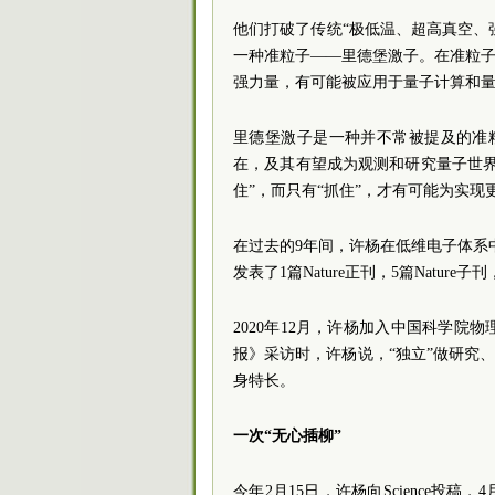
他们打破了传统“极低温、超高真空、强
一种准粒子——里德堡激子。在准粒子
强力量，有可能被应用于量子计算和
里德堡激子是一种并不常被提及的准
在，及其有望成为观测和研究量子世
住”，而只有“抓住”，才有可能为实
在过去的9年间，许杨在低维电子体系
发表了1篇Nature正刊，5篇Natur
2020年12月，许杨加入中国科学
报》采访时，许杨说，“独立”做研究、
身特长。
一次“无心插柳”
今年2月15日，许杨向Science投