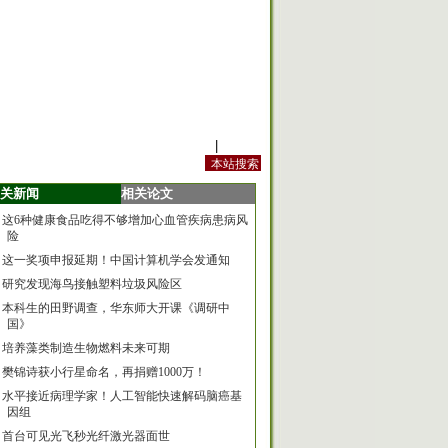
站内规定
|
手机版
关新闻
相关论文
这6种健康食品吃得不够增加心血管疾病患病风
险
这一奖项申报延期！中国计算机学会发通知
研究发现海鸟接触塑料垃圾风险区
本科生的田野调查，华东师大开课《调研中
国》
培养藻类制造生物燃料未来可期
樊锦诗获小行星命名，再捐赠1000万！
水平接近病理学家！人工智能快速解码脑癌基
因组
首台可见光飞秒光纤激光器面世