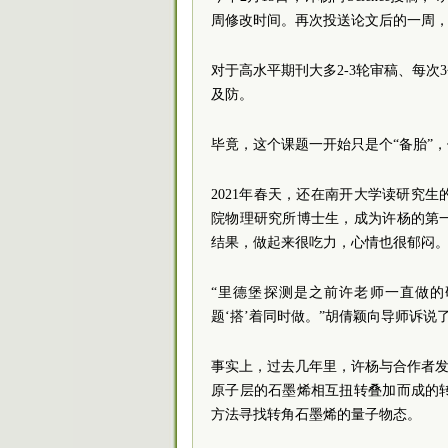
周修改时间。再次投送论文后的一周，
对于高水平期刊大多2-3轮审稿、每
及防。
毕竟，这个课题一开始只是个“备胎”，
2021年春天，还在南开大学读研究
院物理研究所博士生，成为许杨的第
结果，做起来很吃力，心情也很郁闷
“里德堡探测是之前许老师一直做
题‘搭’着同时做。”胡倩颖向导师诉
事实上，过去几年里，许杨与合作者发
原子层的石墨烯相互扭转叠加而成的
方法寻找转角石墨烯的量子物态。