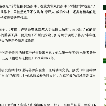
激光”等苛刻的实验条件，在较为常规的条件下“捕捉”并“操纵”了
世界中，里德堡激子不仅具有“绿巨人”般的身材，还具有相当的超
量子模拟等研究领域。
粒子。3年前，许杨还在康奈尔大学做博士后时，意识到了它的存
界的重要工具，便开始了不断的探索，如今终于实现了将其“牢牢抓
现更大的应用价值发挥作用。
中的新奇物性的研究中已是硕果累累：他以第一作者/通讯作者身份
e子刊，以及《物理评论快报》PRL和PRX等。
一
1
院物理研究所纳米物理与器件实验室，任特聘研究员。接受《中国科学
“自由”的氛围，让他迅速成长为独立PI，在感兴趣的领域里发挥自
2
3
4
5
稿，4月6日便受到了审稿人和编辑的反馈，提了一些细节问题，并给了6
6