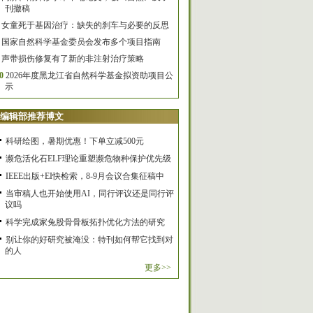
刊撤稿
女童死于基因治疗：缺失的刹车与必要的反思
国家自然科学基金委员会发布多个项目指南
声带损伤修复有了新的非注射治疗策略
0
2026年度黑龙江省自然科学基金拟资助项目公
示
编辑部推荐博文
科研绘图，暑期优惠！下单立减500元
濒危活化石ELF理论重塑濒危物种保护优先级
IEEE出版+EI快检索，8-9月会议合集征稿中
当审稿人也开始使用AI，同行评议还是同行评
议吗
科学完成家兔股骨骨板拓扑优化方法的研究
别让你的好研究被淹没：特刊如何帮它找到对
的人
更多>>