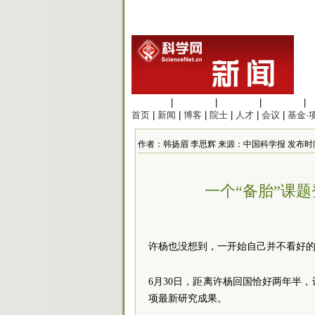
生命科学
|
医学科学
|
化学科学
|
工程材料
|
首页
|
新闻
|
博客
|
院士
|
人才
|
会议
|
基金·
作者：韩扬眉 李思辉 来源：中国科学报 发布时间：2023
一个“备胎”课题登
许杨也没想到，一开始自己并不看好
6月30日，距离许杨回国恰好两年半，
项最新研究成果。