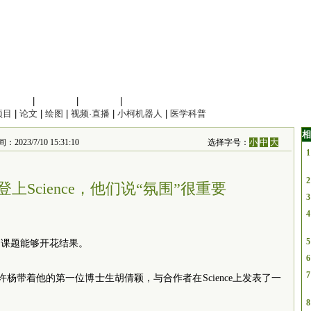
信息科学
|
地球科学
|
数理科学
|
管理综合
项目
|
论文
|
绘图
|
视频·直播
|
小柯机器人
|
医学科普
相
/7/10 15:31:10
选择字号：
小
中
大
1
2
上Science，他们说“氛围”很重要
3
4
5
的课题能够开花结果。
6
7
许杨带着他的第一位博士生胡倩颖，与合作者在Science上发表了一
8