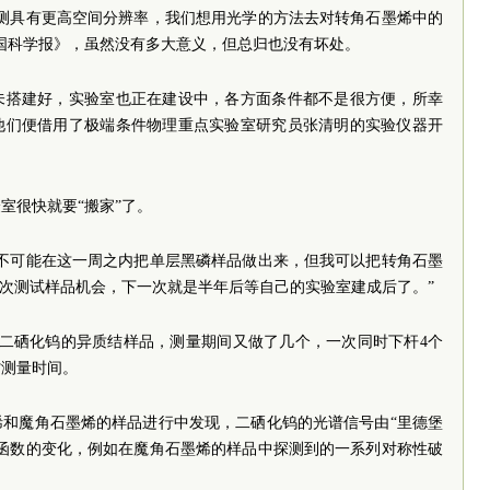
探测具有更高空间分辨率，我们想用光学的方法去对转角石墨烯中的
国科学报》，虽然没有多大意义，但总归也没有坏处。
未搭建好，实验室也正在建设中，各方面条件都不是很方便，所幸
他们便借用了极端条件物理重点实验室研究员张清明的实验仪器开
室很快就要“搬家”了。
我不可能在这一周之内把单层黑磷样品做出来，但我可以把转角石墨
一次测试样品机会，下一次就是半年后等自己的实验室建成后了。”
层二硒化钨的异质结样品，测量期间又做了几个，一次同时下杆4个
省测量时间。
烯和魔角石墨烯的样品进行中发现，二硒化钨的光谱信号由“里德堡
电函数的变化，例如在魔角石墨烯的样品中探测到的一系列对称性破