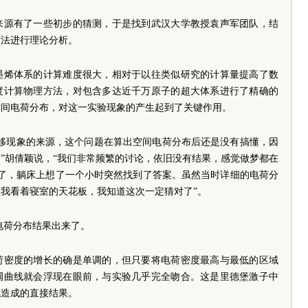
来源有了一些初步的猜测，于是找到武汉大学教授袁声军团队，结
方法进行理论分析。
墨烯体系的计算难度很大，相对于以往类似研究的计算量提高了数
度计算物理方法，对包含多达近千万原子的超大体系进行了精确的
空间电荷分布，对这一实验现象的产生起到了关键作用。
红移现象的来源，这个问题在算出空间电荷分布后还是没有搞懂，因
”胡倩颖说，“我们非常频繁的讨论，依旧没有结果，感觉做梦都在
醒了，躺床上想了一个小时突然找到了答案。虽然当时详细的电荷分
我看着寝室的天花板，我知道这次一定猜对了”。
电荷分布结果出来了。
荷密度的增长的确是单调的，但只要将电荷密度最高与最低的区域
调曲线就会浮现在眼前，与实验几乎完全吻合。这是里德堡激子中
域造成的直接结果。