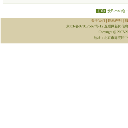
打印
发E-mail给
|
|
关于我们
网站声明
京ICP备07017567号-12
互联网新闻信息服
Copyright @ 2007-
地址：北京市海淀区中关村