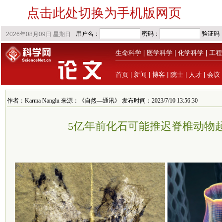
点击此处切换为手机版网页
生命科学
|
医学科学
|
化学科学
|
工程
首页
|
新闻
|
博客
|
院士
|
人才
|
会议
作者：Karma Nanglu 来源：《自然—通讯》 发布时间：2023/7/10 13:56:30
5亿年前化石可能推迟脊椎动物