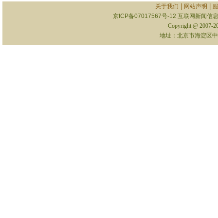
|
|
关于我们
网站声明
京ICP备07017567号-12
互联网新闻信息服
Copyright @ 2007-
地址：北京市海淀区中关村