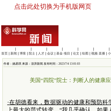
点击此处切换为手机版网页
生命科学
|
医学科学
|
化学科学
|
工程材料
|
信息科学
|
地球科学
|
数理科学
|
首页
|
新闻
|
博客
|
院士
|
人才
|
会议
|
基金·项目
|
论文
|
绘图
|
视频·直播
|
小
作者：姚易琪 来源：澎湃新闻 发布时间：2023/7/4 13:01:03
美国“四院”院士：判断人的健康
·在胡德看来，数据驱动的健康和预防科
上最大的范式转变。“我几乎确认，如果