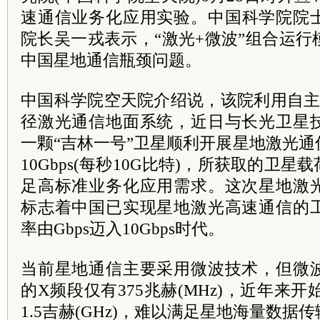
速通信业务化应用实验。
中国科学院
院
院长吴一戎表示，“激光+微波”组合运
中国星地通信瓶颈问题。
中国科学院
空天院介绍说，该院利用自主
径激光通信地面系统，近日与长光卫星
一颗“吉林一号”卫星顺利开展星地激光
10Gbps(每秒10G比特)，所获取的卫
足高标准业务化应用需求。这次星地激
标志着中国已实现星地激光高速通信的
率由Gbps迈入10Gbps时代。
当前星地通信主要采用微波技术，但微
的X频段仅有375兆赫(MHz)，近年来
1.5吉赫(GHz)，难以满足星地海量数