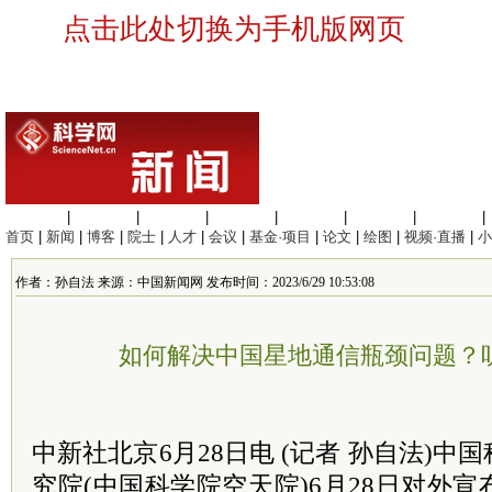
点击此处切换为手机版网页
生命科学
|
医学科学
|
化学科学
|
工程材料
|
信息科学
|
地球科学
|
数理科学
|
首页
|
新闻
|
博客
|
院士
|
人才
|
会议
|
基金·项目
|
论文
|
绘图
|
视频·直播
|
小
作者：孙自法 来源：中国新闻网 发布时间：2023/6/29 10:53:08
如何解决中国星地通信瓶颈问题？
中新社北京6月28日电 (记者 孙自法)
究院(中国科学院空天院)6月28日对外