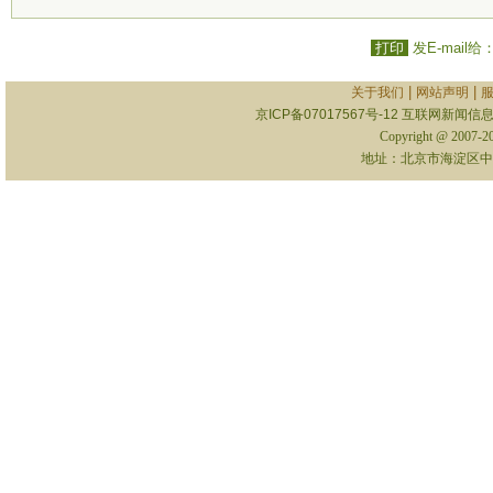
打印
发E-mail给
|
|
关于我们
网站声明
京ICP备07017567号-12
互联网新闻信息服
Copyright @ 2007-
地址：北京市海淀区中关村