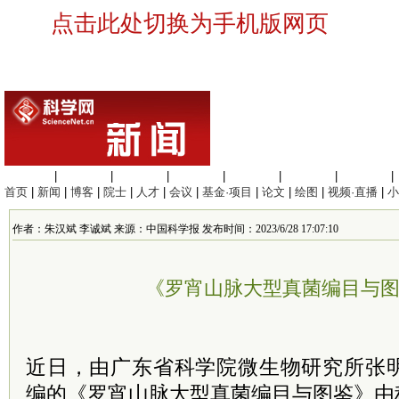
点击此处切换为手机版网页
生命科学
|
医学科学
|
化学科学
|
工程材料
|
信息科学
|
地球科学
|
数理科学
|
首页
|
新闻
|
博客
|
院士
|
人才
|
会议
|
基金·项目
|
论文
|
绘图
|
视频·直播
|
小
作者：朱汉斌 李诚斌 来源：中国科学报 发布时间：2023/6/28 17:07:10
《罗宵山脉大型真菌编目与
近日，由广东省科学院微生物研究所张
编的《罗宵山脉大型真菌编目与图鉴》由