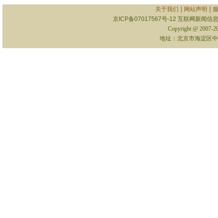
|
|
关于我们
网站声明
京ICP备07017567号-12
互联网新闻信息服
Copyright @ 2007-
地址：北京市海淀区中关村