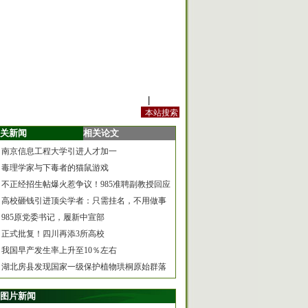
站内规定
|
手机版
关新闻
相关论文
南京信息工程大学引进人才加一
毒理学家与下毒者的猫鼠游戏
不正经招生帖爆火惹争议！985准聘副教授回应
高校砸钱引进顶尖学者：只需挂名，不用做事
985原党委书记，履新中宣部
正式批复！四川再添3所高校
我国早产发生率上升至10％左右
湖北房县发现国家一级保护植物珙桐原始群落
图片新闻