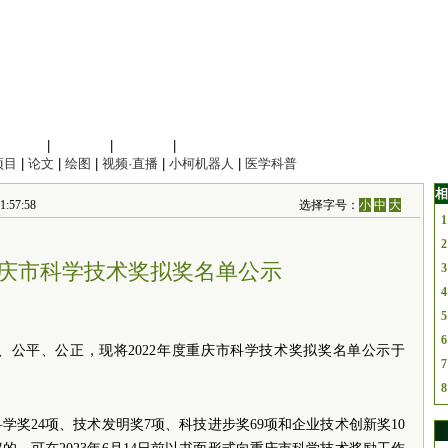
信息科学
|
地球科学
|
数理科学
|
管理综合
项目
|
论文
|
绘图
|
视频·直播
|
小柯机器人
|
医学科普
相
57:58
选择字号：
小
中
大
1
2
度重庆市科学技术奖拟奖名单公示
3
4
5
6
、公平、公正，现将2022年度重庆市科学技术奖拟奖名单公示于
7
8
科学奖24项、技术发明奖7项、科技进步奖69项和企业技术创新奖10