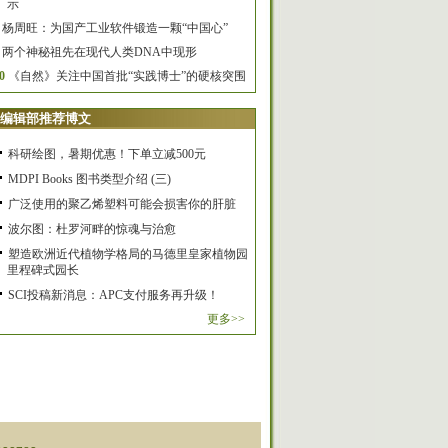
示
杨周旺：为国产工业软件锻造一颗“中国心”
两个神秘祖先在现代人类DNA中现形
0
《自然》关注中国首批“实践博士”的硬核突围
编辑部推荐博文
科研绘图，暑期优惠！下单立减500元
MDPI Books 图书类型介绍 (三)
广泛使用的聚乙烯塑料可能会损害你的肝脏
波尔图：杜罗河畔的惊魂与治愈
塑造欧洲近代植物学格局的马德里皇家植物园
里程碑式园长
SCI投稿新消息：APC支付服务再升级！
更多>>