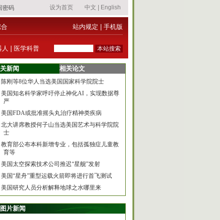
综合
站内规定
|
手机版
器人
|
医学科普
关新闻
相关论文
陈刚等8位华人当选美国国家科学院院士
美国知名科学家呼吁停止神化AI，实现数据尊
严
美国FDA或批准摇头丸治疗精神类疾病
北大讲席教授何子山当选美国艺术与科学院院
士
教育部公布本科新增专业，包括孤独症儿童教
育等
美国太空探索技术公司推迟“星舰”发射
美国“星舟”重型运载火箭即将进行首飞测试
美国研究人员分析解释地球之水哪里来
图片新闻