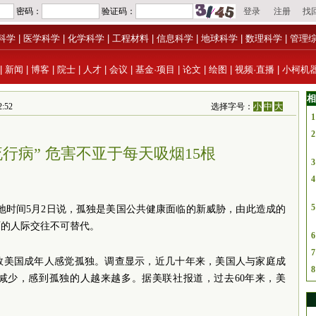
科学
|
医学科学
|
化学科学
|
工程材料
|
信息科学
|
地球科学
|
数理科学
|
管理
|
新闻
|
博客
|
院士
|
人才
|
会议
|
基金·项目
|
论文
|
绘图
|
视频·直播
|
小柯机
相
:52
选择字号：
小
中
大
1
2
行病” 危害不亚于每天吸烟15根
3
4
5
地时间5月2日说，孤独是美国公共健康面临的新威胁，由此造成的
面的人际交往不可替代。
6
7
数美国成年人感觉孤独。调查显示，近几十年来，美国人与家庭成
8
减少，感到孤独的人越来越多。据美联社报道，过去60年来，美