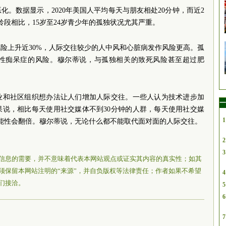
。数据显示，2020年美国人平均每天与朋友相处20分钟，而近2
龄段相比，15岁至24岁青少年的孤独状况尤其严重。
险上升近30%，人际交往较少的人中风和心脏病发作风险更高。孤
性痴呆症的风险。穆尔蒂说，与孤独相关的致死风险甚至超过肥
业和社区组织想办法让人们增加人际交往。一些人认为技术进步加
一
果说，相比每天使用社交媒体不到30分钟的人群，每天使用社交媒
1
能性会翻倍。穆尔蒂说，无论什么都不能取代面对面的人际交往。
2
3
信息的需要，并不意味着代表本网站观点或证实其内容的真实性；如其
须保留本网站注明的“来源”，并自负版权等法律责任；作者如果不希望
4
们接洽。
5
6
7