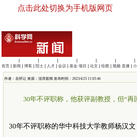
点击此处切换为手机版网页
生命科学
|
医学科学
|
化学科学
|
工程材料
|
信息科学
|
地球科学
|
数理科学
|
首页
|
新闻
|
博客
|
院士
|
人才
|
会议
|
基金·项目
|
论文
|
绘图
|
视频·直播
|
小
作者：岳怀让 来源：澎湃新闻 发布时间：2023/4/25 11:03:46
30年不评职称，他获评副教授，但“再
30年不评职称的华中科技大学教师杨汉