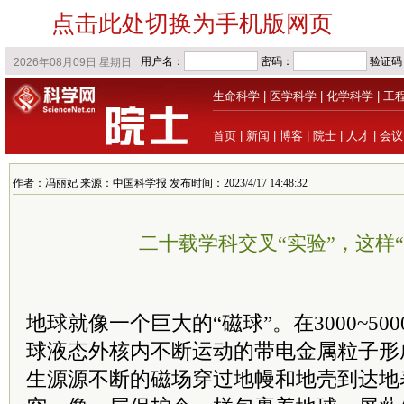
点击此处切换为手机版网页
生命科学
|
医学科学
|
化学科学
|
工
首页
|
新闻
|
博客
|
院士
|
人才
|
会议
作者：冯丽妃 来源：中国科学报 发布时间：2023/4/17 14:48:32
二十载学科交叉“实验”，这样“
地球就像一个巨大的“磁球”。在3000~5
球液态外核内不断运动的带电金属粒子形
生源源不断的磁场穿过地幔和地壳到达地