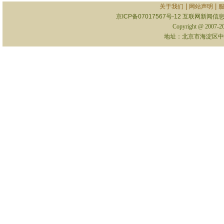
|
|
关于我们
网站声明
京ICP备07017567号-12
互联网新闻信息服
Copyright @ 2007-
地址：北京市海淀区中关村